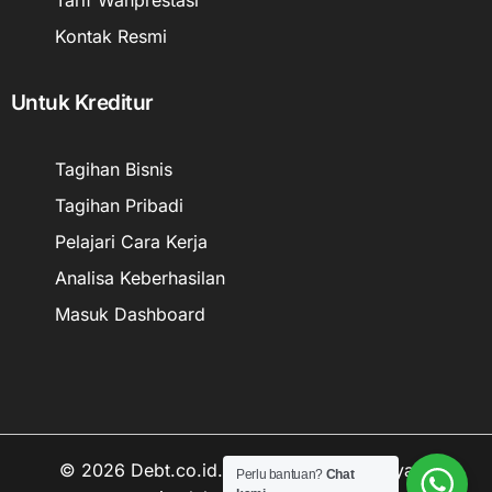
Tarif Wanprestasi
Kontak Resmi
Untuk Kreditur
Tagihan Bisnis
Tagihan Pribadi
Pelajari Cara Kerja
Analisa Keberhasilan
Masuk Dashboard
© 2026 Debt.co.id. Hak cipta data kekayaan
Perlu bantuan?
Chat