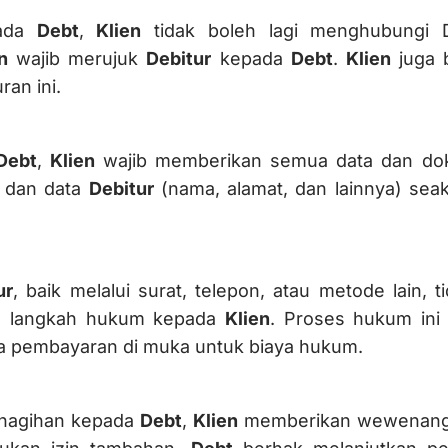
pada
Debt
,
Klien
tidak boleh lagi menghubungi D
n
wajib merujuk
Debitur
kepada
Debt
.
Klien
juga 
ran ini.
Debt
,
Klien
wajib memberikan semua data dan dok
, dan data
Debitur
(nama, alamat, dan lainnya) seak
ur
, baik melalui surat, telepon, atau metode lain,
n langkah hukum kepada
Klien
. Proses hukum ini
a pembayaran di muka untuk biaya hukum.
nagihan kepada
Debt
,
Klien
memberikan wewenan