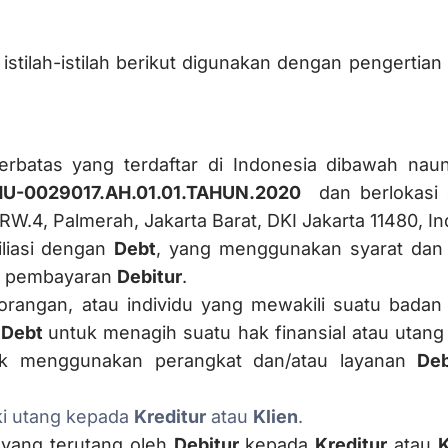
 istilah-istilah berikut digunakan dengan pengertian
erbatas yang terdaftar di Indonesia dibawah na
U-0029017.AH.01.01.TAHUN.2020
dan berlokasi d
RW.4, Palmerah, Jakarta Barat, DKI Jakarta 11480, I
filiasi dengan
Debt
, yang menggunakan syarat dan 
a pembayaran
Debitur
.
orangan, atau individu yang mewakili suatu bada
a
Debt
untuk menagih suatu hak finansial atau utan
uk menggunakan perangkat dan/atau layanan
De
ki utang kepada
Kreditur
atau
Klien
.
l yang terutang oleh
Debitur
kepada
Kreditur
atau
K