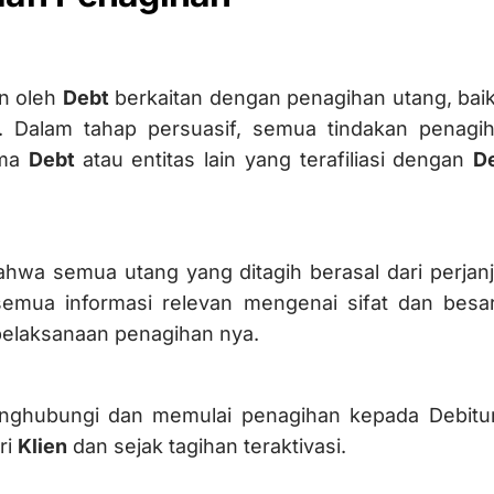
n oleh
Debt
berkaitan dengan penagihan utang, baik d
). Dalam tahap persuasif, semua tindakan penag
ama
Debt
atau entitas lain yang terafiliasi dengan
D
hwa semua utang yang ditagih berasal dari perjan
mua informasi relevan mengenai sifat dan besa
pelaksanaan penagihan nya.
ghubungi dan memulai penagihan kepada Debitur 
ri
Klien
dan sejak tagihan teraktivasi.