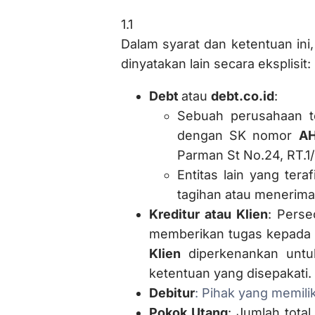
1.1
Dalam syarat dan ketentuan ini,
dinyatakan lain secara eksplisit:
Debt
atau
debt.co.id
:
Sebuah perusahaan t
dengan SK nomor
AH
Parman St No.24, RT.1/
Entitas lain yang tera
tagihan atau menerim
Kreditur atau Klien
: Perse
memberikan tugas kepad
Klien
diperkenankan unt
ketentuan yang disepakati.
Debitur
: Pihak yang memili
Pokok Utang
: Jumlah tota