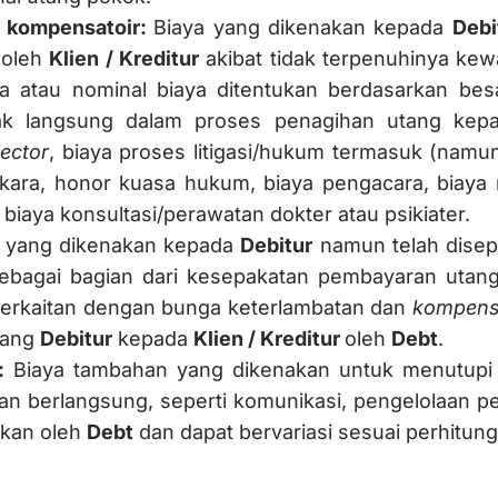
/ kompensatoir:
Biaya yang dikenakan kepada
Debi
 oleh
Klien / Kreditur
akibat tidak terpenuhinya ke
a atau nominal biaya ditentukan berdasarkan bes
dak langsung dalam proses penagihan utang ke
lector
, biaya proses litigasi/hukum termasuk (namun
rkara, honor kuasa hukum, biaya pengacara, biaya 
biaya konsultasi/perawatan dokter atau psikiater.
 yang dikenakan kepada
Debitur
namun telah disepa
bagai bagian dari kesepakatan pembayaran utang 
k berkaitan dengan bunga keterlambatan dan
kompens
tang
Debitur
kepada
Klien / Kreditur
oleh
Debt
.
n:
Biaya tambahan yang dikenakan untuk menutupi 
han berlangsung, seperti komunikasi, pengelolaan
ukan oleh
Debt
dan dapat bervariasi sesuai perhitung