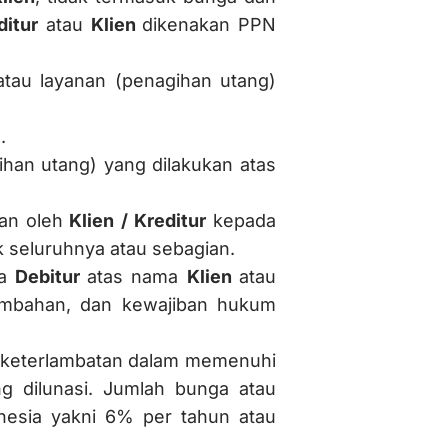
ditur
atau
Klien
dikenakan PPN
atau layanan (penagihan utang)
.
han utang) yang dilakukan atas
an oleh
Klien / Kreditur
kepada
k seluruhnya atau sebagian.
da
Debitur
atas nama
Klien
atau
tambahan, dan kewajiban hukum
keterlambatan dalam memenuhi
g dilunasi. Jumlah bunga atau
nesia yakni 6% per tahun atau