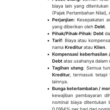
biaya lain yang ditentuka
(Pajak Pertambahan Nilai)
Perjanjian:
Kesepakatan a
yang diberikan oleh
Debt
.
Pihak/Pihak-Pihak
:
Debt
d
Tarif
: Biaya atau kompens
nama
Kreditur
atau
Klien
.
Kompensasi keberhasilan 
Debt
atas usahanya dalam 
Tagihan utang
: Semua tun
Kreditur
, termasuk tetapi
lainnya.
Bunga keterlambatan / mor
kewajiban pembayaran dih
nominal biaya ditentukan
0,0164% per hari dari nomi