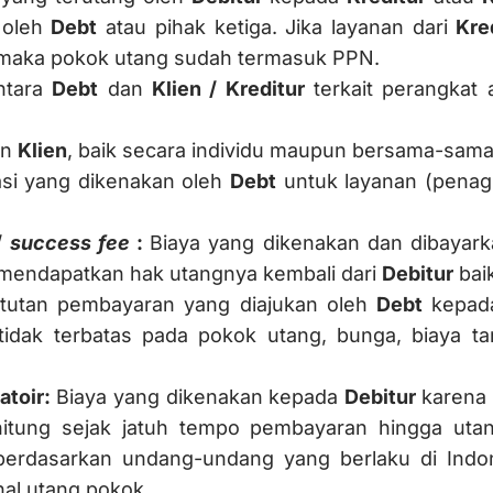
n oleh
Debt
atau pihak ketiga. Jika layanan dari
Kre
, maka pokok utang sudah termasuk PPN.
ntara
Debt
dan
Klien / Kreditur
terkait perangkat 
an
Klien
, baik secara individu maupun bersama-sama
asi yang dikenakan oleh
Debt
untuk layanan (penagi
/
success fee
:
Biaya yang dikenakan dan dibayark
mendapatkan hak utangnya kembali dari
Debitur
bai
tutan pembayaran yang diajukan oleh
Debt
kepa
 tidak terbatas pada pokok utang, bunga, biaya 
atoir:
Biaya yang dikenakan kepada
Debitur
karena 
itung sejak jatuh tempo pembayaran hingga utan
 berdasarkan undang-undang yang berlaku di Indo
nal utang pokok.