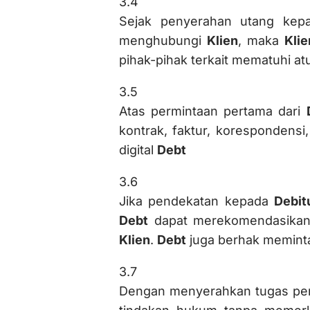
3.4
Sejak penyerahan utang ke
menghubungi
Klien
, maka
Klie
pihak-pihak terkait mematuhi atu
3.5
Atas permintaan pertama dari
kontrak, faktur, korespondensi
digital
Debt
3.6
Jika pendekatan kepada
Debit
Debt
dapat merekomendasika
Klien
.
Debt
juga berhak memint
3.7
Dengan menyerahkan tugas pe