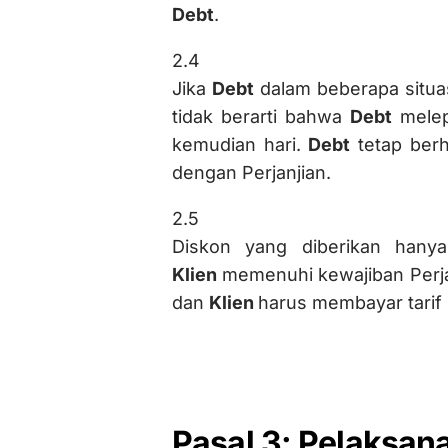
Debt
.
2.4
Jika
Debt
dalam beberapa situas
tidak berarti bahwa
Debt
melep
kemudian hari.
Debt
tetap ber
dengan Perjanjian.
2.5
Diskon yang diberikan hany
Klien
memenuhi kewajiban Perjan
dan
Klien
harus membayar tarif
Pasal 3: Pelaksan