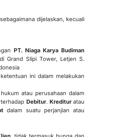
 sebagaimana dijelaskan, kecuali
ungan
PT. Niaga Karya Budiman
i Grand Slipi Tower, Letjen S.
ndonesia
ketentuan ini dalam melakukan
n hukum atau perusahaan dalam
g terhadap
Debitur
.
Kreditur
atau
bt
dalam suatu perjanjian atau
lien
, tidak termasuk bunga dan