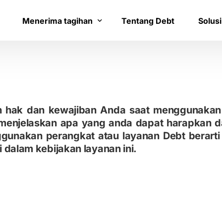
Menerima tagihan
Tentang Debt
Solusi
Bayar tagihan
Layana
Konfirmasi pembayaran
Bantua
an hak dan kewajiban Anda saat menggunakan
a menjelaskan apa yang anda dapat harapkan d
nakan perangkat atau layanan Debt berarti 
dalam kebijakan layanan ini.