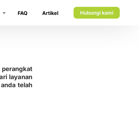
Hubungi kami
FAQ
Artikel
n inkaso
n utang piutang
 perangkat
ari layanan
anda telah