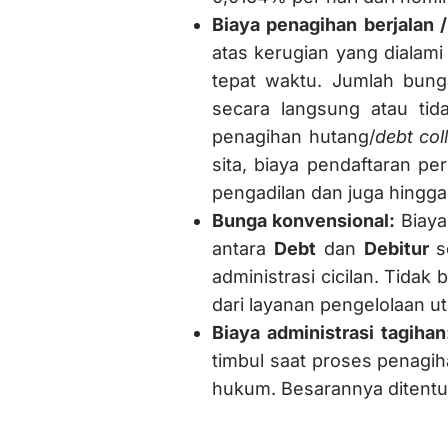
Biaya penagihan berjalan 
atas kerugian yang dialami
tepat waktu. Jumlah bung
secara langsung atau ti
penagihan hutang/
debt col
sita, biaya pendaftaran pe
pengadilan dan juga hingga 
Bunga konvensional:
Biaya
antara
Debt
dan
Debitur
se
administrasi cicilan. Tida
dari layanan pengelolaan u
Biaya administrasi tagiha
timbul saat proses penagi
hukum. Besarannya ditent