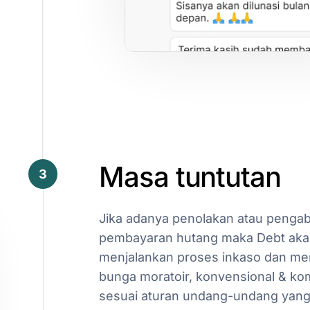
Masa
tuntutan
3
Jika
adanya
penolakan
atau
pengab
pembayaran
hutang
maka
Debt
aka
menjalankan
proses
inkaso
dan
me
bunga
moratoir,
konvensional
&
ko
sesuai
aturan
undang-undang
yan