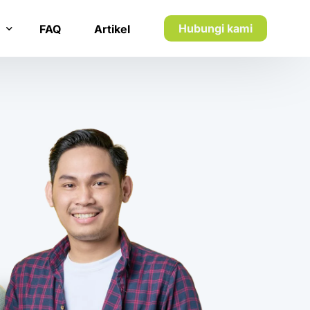
Hubungi kami
FAQ
Artikel
n inkaso
n utang piutang