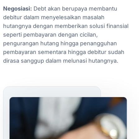
Negosiasi:
Debt
akan
berupaya
membantu
debitur
dalam
menyelesaikan
masalah
hutangnya
dengan
memberikan
solusi
finansial
seperti
pembayaran
dengan
cicilan,
pengurangan
hutang
hingga
penangguhan
pembayaran
sementara
hingga
debitur
sudah
dirasa
sanggup
dalam
melunasi
hutangnya.