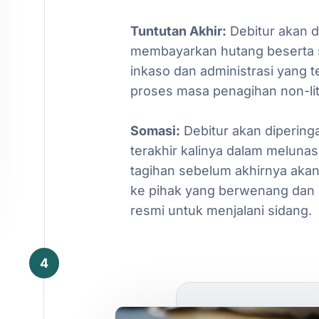
Tuntutan
Akhir:
Debitur
akan
d
membayarkan
hutang
beserta
inkaso
dan
administrasi
yang
t
proses
masa
penagihan
non-lit
Somasi:
Debitur
akan
dipering
terakhir
kalinya
dalam
melunas
tagihan
sebelum
akhirnya
aka
ke
pihak
yang
berwenang
dan
resmi
untuk
menjalani
sidang.
4