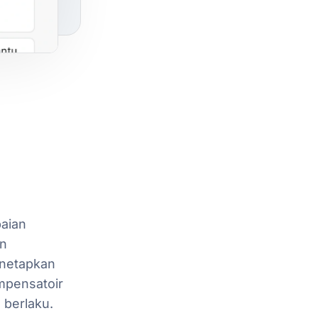
aian
n
netapkan
mpensatoir
g
berlaku.