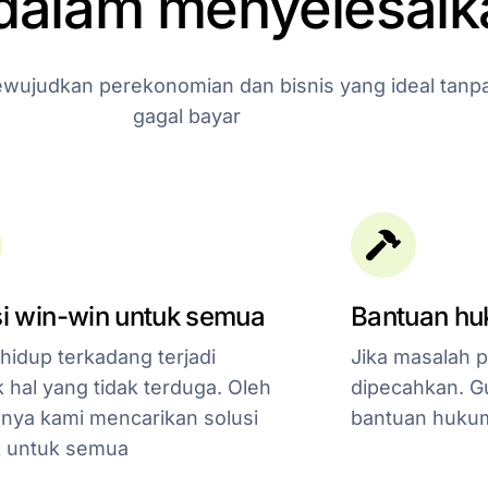
dalam
menyelesaik
wujudkan
perekonomian
dan
bisnis
yang
ideal
tanp
gagal
bayar
i win-win untuk semua
Bantuan h
hidup terkadang terjadi
Jika masalah 
 hal yang tidak terduga. Oleh
dipecahkan. Gu
nya kami mencarikan solusi
bantuan hukum
k untuk semua