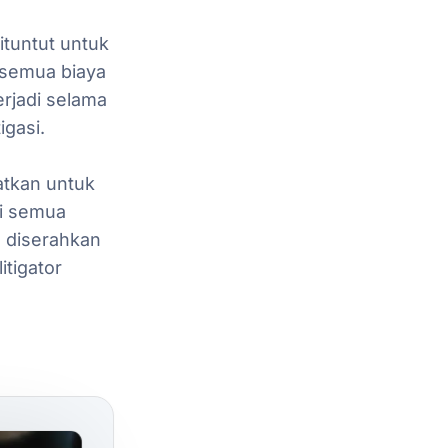
ituntut
untuk
semua
biaya
erjadi
selama
igasi.
atkan
untuk
i
semua
n
diserahkan
litigator