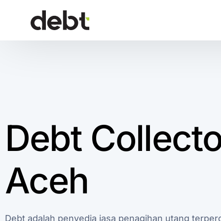
Debt Collecto
Aceh
Debt adalah penyedia jasa penagihan utang terper