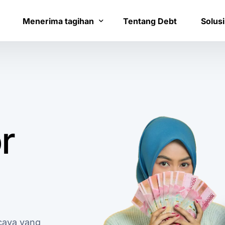
Menerima tagihan
Tentang Debt
Solusi
Bayar tagihan
Layana
Konfirmasi pembayaran
Bantua
r
caya yang