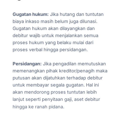
Gugatan
hukum:
Jika
hutang
dan
tuntutan
biaya
inkaso
masih
belum
juga
dilunasi.
Gugatan
hukum
akan
dilayangkan
dan
debitur
wajib
untuk
menjalankan
semua
proses
hukum
yang
belaku
mulai
dari
proses
verbal
hingga
persidangan.
Persidangan:
Jika
pengadilan
memutuskan
memenangkan
pihak
kreditor/penagih
maka
putusan
akan
dijatuhkan
terhadap
debitur
untuk
membayar
segala
gugatan.
Hal
ini
akan
mendorong
proses
tuntutan
lebih
lanjut
seperti
penyitaan
gaji,
aset
debitur
hingga
ke
ranah
pidana.