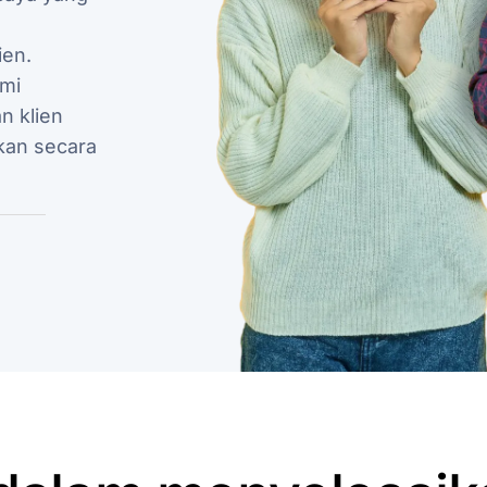
ien.
mi
n klien
kan secara