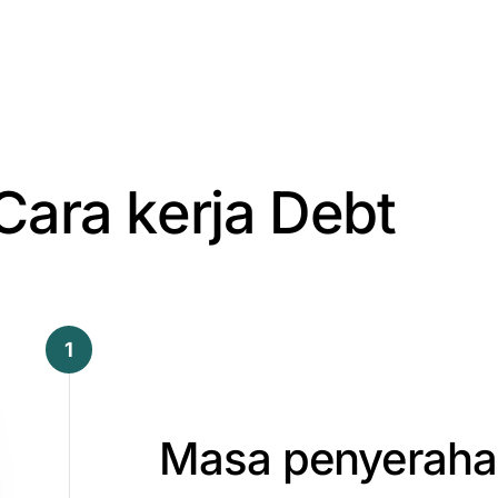
C
a
r
a
k
e
r
j
a
D
e
b
t
1
Masa
penyerah