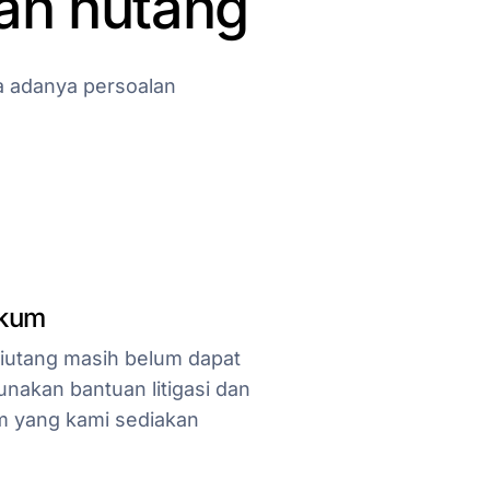
an
hutang
a
adanya
persoalan
ukum
piutang masih belum dapat
nakan bantuan litigasi dan
 yang kami sediakan