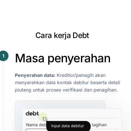
C
a
r
a
k
e
r
j
a
D
e
b
t
Masa
penyerahan
1
Penyerahan
data:
Kreditor/penagih
akan
menyerahkan
data
kontak
debitur
beserta
detail
piutang
untuk
proses
verifikasi
dan
penagihan.