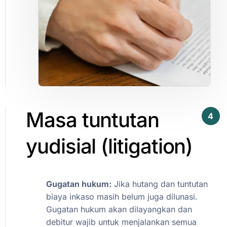
Masa
tuntutan
4
yudisial
(litigation)​
Gugatan
hukum:
Jika
hutang
dan
tuntutan
biaya
inkaso
masih
belum
juga
dilunasi.
Gugatan
hukum
akan
dilayangkan
dan
debitur
wajib
untuk
menjalankan
semua