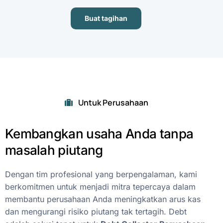
Buat tagihan
Untuk Perusahaan
Kembangkan
usaha
Anda
tanpa
masalah
piutang
Dengan
tim
profesional
yang
berpengalaman,
kami
berkomitmen
untuk
menjadi
mitra
tepercaya
dalam
membantu
perusahaan
Anda
meningkatkan
arus
kas
dan
mengurangi
risiko
piutang
tak
tertagih.
Debt