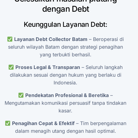
dengan
Debt
Keunggulan
Layanan
Debt:
Layanan
Debt
Collector
Batam
–
Beroperasi
di
seluruh
wilayah
Batam
dengan
strategi
penagihan
yang
terbukti
berhasil.
Proses
Legal
&
Transparan
–
Seluruh
langkah
dilakukan
sesuai
dengan
hukum
yang
berlaku
di
Indonesia.
Pendekatan
Profesional
&
Beretika
–
Mengutamakan
komunikasi
persuasif
tanpa
tindakan
kasar.
Penagihan
Cepat
&
Efektif
–
Tim
berpengalaman
dalam
menagih
utang
dengan
hasil
optimal.