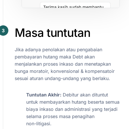
Masa
tuntutan
3
Jika
adanya
penolakan
atau
pengabaian
pembayaran
hutang
maka
Debt
akan
menjalankan
proses
inkaso
dan
menetapkan
bunga
moratoir,
konvensional
&
kompensatoir
sesuai
aturan
undang-undang
yang
berlaku.
Tuntutan
Akhir:
Debitur
akan
dituntut
untuk
membayarkan
hutang
beserta
semua
biaya
inkaso
dan
administrasi
yang
terjadi
selama
proses
masa
penagihan
non-litigasi.