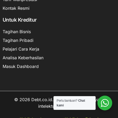
Kontak Resmi
Untuk Kreditur
Tagihan Bisnis
Tagihan Pribadi
Pelajari Cara Kerja
Analisa Keberhasilan
Masuk Dashboard
© 2026 Debt.co.id. Hak cipta data kekayaan
Perlu bantuan?
Chat
kami
intelektual dilindungi.
Hubungi kami