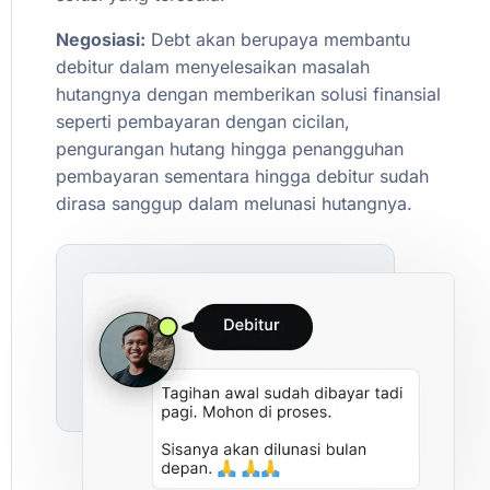
Negosiasi:
Debt
akan
berupaya
membantu
debitur
dalam
menyelesaikan
masalah
hutangnya
dengan
memberikan
solusi
finansial
seperti
pembayaran
dengan
cicilan,
pengurangan
hutang
hingga
penangguhan
pembayaran
sementara
hingga
debitur
sudah
dirasa
sanggup
dalam
melunasi
hutangnya.