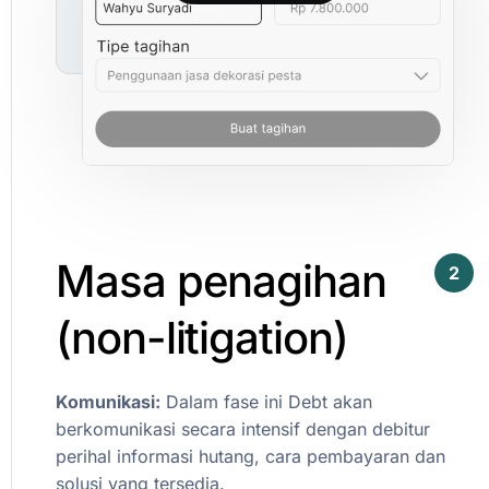
Masa
penagihan
2
(non-litigation)
Komunikasi:
Dalam
fase
ini
Debt
akan
berkomunikasi
secara
intensif
dengan
debitur
perihal
informasi
hutang,
cara
pembayaran
dan
solusi
yang
tersedia.