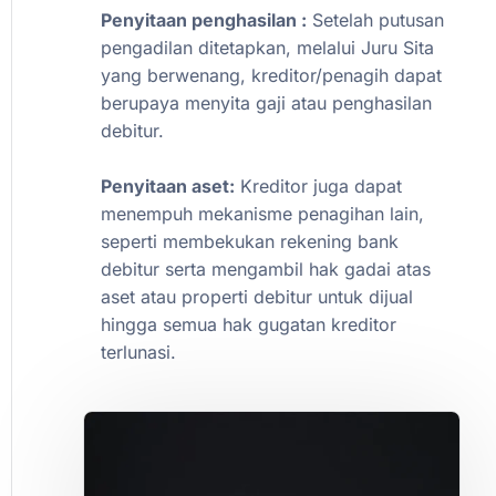
Penyitaan
penghasilan
:
Setelah
putusan
pengadilan
ditetapkan,
melalui
Juru
Sita
yang
berwenang,
kreditor/penagih
dapat
berupaya
menyita
gaji
atau
penghasilan
debitur.
Penyitaan
aset:
Kreditor
juga
dapat
menempuh
mekanisme
penagihan
lain,
seperti
membekukan
rekening
bank
debitur
serta
mengambil
hak
gadai
atas
aset
atau
properti
debitur
untuk
dijual
hingga
semua
hak
gugatan
kreditor
terlunasi.