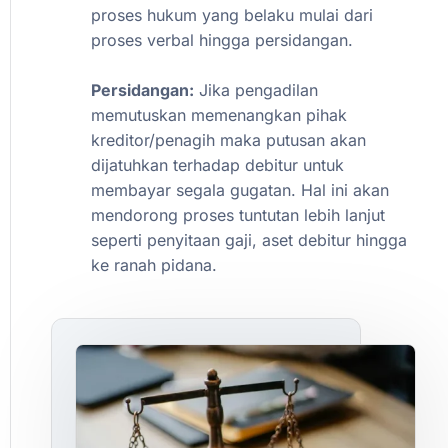
proses
hukum
yang
belaku
mulai
dari
proses
verbal
hingga
persidangan.
Persidangan:
Jika
pengadilan
memutuskan
memenangkan
pihak
kreditor/penagih
maka
putusan
akan
dijatuhkan
terhadap
debitur
untuk
membayar
segala
gugatan.
Hal
ini
akan
mendorong
proses
tuntutan
lebih
lanjut
seperti
penyitaan
gaji,
aset
debitur
hingga
ke
ranah
pidana.