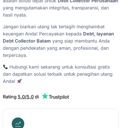
adalah
solusi
tepat
untuk
Debt
Collector
Perusahaan
yang
mengutamakan
integritas,
transparansi,
dan
hasil
nyata.
Jangan
biarkan
utang
tak
tertagih
menghambat
keuangan
Anda!
Percayakan
kepada
Debt,
layanan
Debt
Collector
Batam
yang
siap
membantu
Anda
dengan
pendekatan
yang
aman,
profesional,
dan
terpercaya.
Hubungi
kami
sekarang
untuk
konsultasi
gratis
dan
dapatkan
solusi
terbaik
untuk
penagihan
utang
Anda!
Rating
5.0/5.0
di