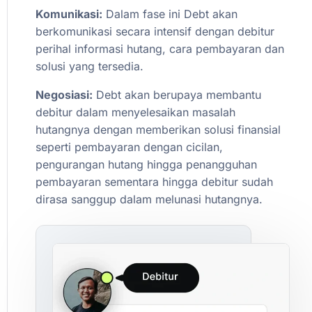
Komunikasi:
Dalam
fase
ini
Debt
akan
berkomunikasi
secara
intensif
dengan
debitur
perihal
informasi
hutang,
cara
pembayaran
dan
solusi
yang
tersedia.
Negosiasi:
Debt
akan
berupaya
membantu
debitur
dalam
menyelesaikan
masalah
hutangnya
dengan
memberikan
solusi
finansial
seperti
pembayaran
dengan
cicilan,
pengurangan
hutang
hingga
penangguhan
pembayaran
sementara
hingga
debitur
sudah
dirasa
sanggup
dalam
melunasi
hutangnya.