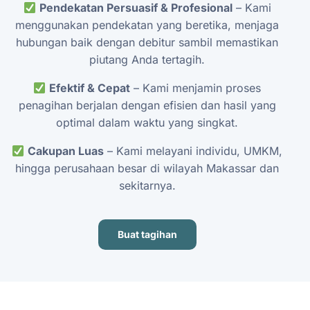
Pendekatan
Persuasif
&
Profesional
–
Kami
menggunakan
pendekatan
yang
beretika,
menjaga
hubungan
baik
dengan
debitur
sambil
memastikan
piutang
Anda
tertagih.
Efektif
&
Cepat
–
Kami
menjamin
proses
penagihan
berjalan
dengan
efisien
dan
hasil
yang
optimal
dalam
waktu
yang
singkat.
Cakupan
Luas
–
Kami
melayani
individu,
UMKM,
hingga
perusahaan
besar
di
wilayah
Makassar
dan
sekitarnya.
Buat tagihan