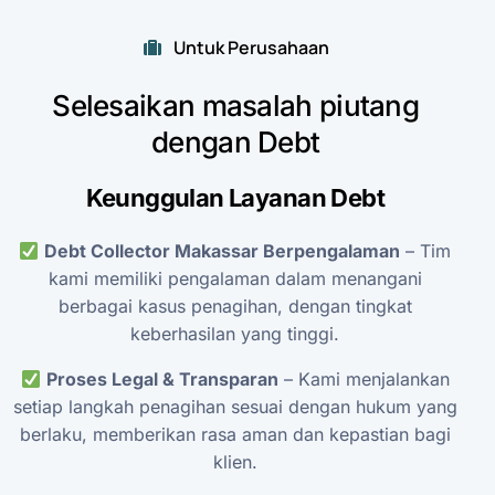
Untuk Perusahaan
Selesaikan
masalah
piutang
dengan
Debt
Keunggulan
Layanan
Debt
Debt
Collector
Makassar
Berpengalaman
–
Tim
kami
memiliki
pengalaman
dalam
menangani
berbagai
kasus
penagihan,
dengan
tingkat
keberhasilan
yang
tinggi.
Proses
Legal
&
Transparan
–
Kami
menjalankan
setiap
langkah
penagihan
sesuai
dengan
hukum
yang
berlaku,
memberikan
rasa
aman
dan
kepastian
bagi
klien.