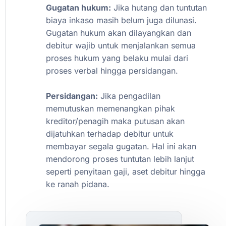
Gugatan
hukum:
Jika
hutang
dan
tuntutan
biaya
inkaso
masih
belum
juga
dilunasi.
Gugatan
hukum
akan
dilayangkan
dan
debitur
wajib
untuk
menjalankan
semua
proses
hukum
yang
belaku
mulai
dari
proses
verbal
hingga
persidangan.
Persidangan:
Jika
pengadilan
memutuskan
memenangkan
pihak
kreditor/penagih
maka
putusan
akan
dijatuhkan
terhadap
debitur
untuk
membayar
segala
gugatan.
Hal
ini
akan
mendorong
proses
tuntutan
lebih
lanjut
seperti
penyitaan
gaji,
aset
debitur
hingga
ke
ranah
pidana.