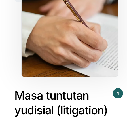
Masa
tuntutan
4
yudisial
(litigation)​