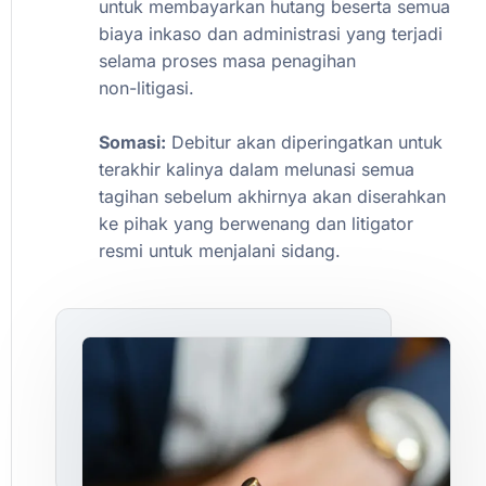
untuk
membayarkan
hutang
beserta
semua
biaya
inkaso
dan
administrasi
yang
terjadi
selama
proses
masa
penagihan
non-litigasi.
Somasi:
Debitur
akan
diperingatkan
untuk
terakhir
kalinya
dalam
melunasi
semua
tagihan
sebelum
akhirnya
akan
diserahkan
ke
pihak
yang
berwenang
dan
litigator
resmi
untuk
menjalani
sidang.