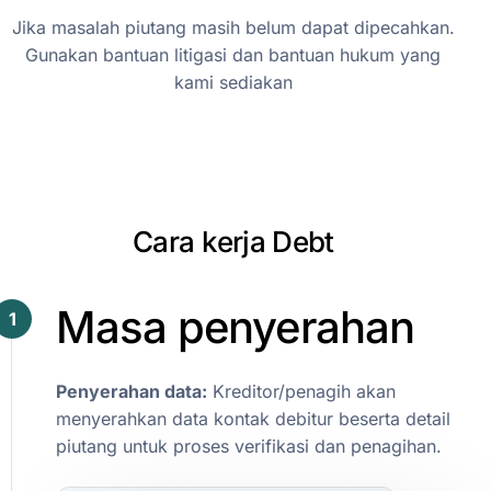
Jika masalah piutang masih belum dapat dipecahkan.
Gunakan bantuan litigasi dan bantuan hukum yang
kami sediakan
C
a
r
a
k
e
r
j
a
D
e
b
t
Masa
penyerahan
1
Penyerahan
data:
Kreditor/penagih
akan
menyerahkan
data
kontak
debitur
beserta
detail
piutang
untuk
proses
verifikasi
dan
penagihan.