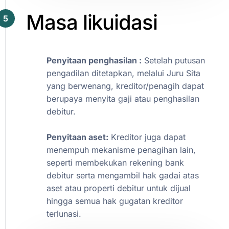
Masa
likuidasi
5
Penyitaan
penghasilan
:
Setelah
putusan
pengadilan
ditetapkan,
melalui
Juru
Sita
yang
berwenang,
kreditor/penagih
dapat
berupaya
menyita
gaji
atau
penghasilan
debitur.
Penyitaan
aset:
Kreditor
juga
dapat
menempuh
mekanisme
penagihan
lain,
seperti
membekukan
rekening
bank
debitur
serta
mengambil
hak
gadai
atas
aset
atau
properti
debitur
untuk
dijual
hingga
semua
hak
gugatan
kreditor
terlunasi.