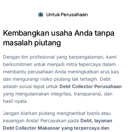
Untuk Perusahaan
Kembangkan
usaha
Anda
tanpa
masalah
piutang
Dengan
tim
profesional
yang
berpengalaman,
kami
berkomitmen
untuk
menjadi
mitra
tepercaya
dalam
membantu
perusahaan
Anda
meningkatkan
arus
kas
dan
mengurangi
risiko
piutang
tak
tertagih.
Debt
adalah
solusi
tepat
untuk
Debt
Collector
Perusahaan
yang
mengutamakan
integritas,
transparansi,
dan
hasil
nyata.
Jangan
biarkan
piutang
menghambat
bisnis
atau
keuangan
Anda!
Percayakan
pada
Debt,
layanan
Debt
Collector
Makassar
yang
terpercaya
dan