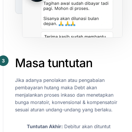
Masa
tuntutan
3
Jika
adanya
penolakan
atau
pengabaian
pembayaran
hutang
maka
Debt
akan
menjalankan
proses
inkaso
dan
menetapkan
bunga
moratoir,
konvensional
&
kompensatoir
sesuai
aturan
undang-undang
yang
berlaku.
Tuntutan
Akhir:
Debitur
akan
dituntut