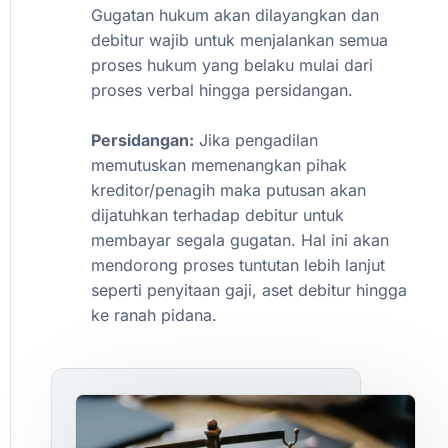
Gugatan
hukum
akan
dilayangkan
dan
debitur
wajib
untuk
menjalankan
semua
proses
hukum
yang
belaku
mulai
dari
proses
verbal
hingga
persidangan.
Persidangan:
Jika
pengadilan
memutuskan
memenangkan
pihak
kreditor/penagih
maka
putusan
akan
dijatuhkan
terhadap
debitur
untuk
membayar
segala
gugatan.
Hal
ini
akan
mendorong
proses
tuntutan
lebih
lanjut
seperti
penyitaan
gaji,
aset
debitur
hingga
ke
ranah
pidana.