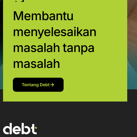
Membantu
menyelesaikan
masalah tanpa
masalah
Tentang Debt