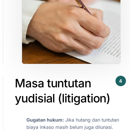
Masa
tuntutan
4
yudisial
(litigation)​
Gugatan
hukum:
Jika
hutang
dan
tuntutan
biaya
inkaso
masih
belum
juga
dilunasi.