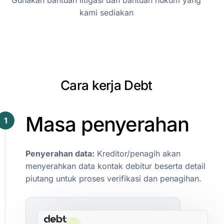
Gunakan bantuan litigasi dan bantuan hukum yang
kami sediakan
C
a
r
a
k
e
r
j
a
D
e
b
t
Masa
penyerahan
1
Penyerahan
data:
Kreditor/penagih
akan
menyerahkan
data
kontak
debitur
beserta
detail
piutang
untuk
proses
verifikasi
dan
penagihan.