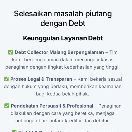
Selesaikan
masalah
piutang
dengan
Debt
Keunggulan
Layanan
Debt
Debt
Collector
Malang
Berpengalaman
–
Tim
kami
berpengalaman
dalam
menangani
kasus
penagihan
dengan
tingkat
keberhasilan
yang
tinggi.
Proses
Legal
&
Transparan
–
Kami
bekerja
sesuai
dengan
hukum
yang
berlaku,
memberikan
keamanan
bagi
kedua
belah
pihak.
Pendekatan
Persuasif
&
Profesional
–
Penagihan
dilakukan
dengan
cara
yang
beretika,
menjaga
hubungan
baik
antara
kreditur
dan
debitur.