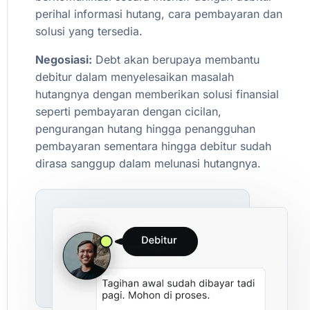
perihal
informasi
hutang,
cara
pembayaran
dan
solusi
yang
tersedia.
Negosiasi:
Debt
akan
berupaya
membantu
debitur
dalam
menyelesaikan
masalah
hutangnya
dengan
memberikan
solusi
finansial
seperti
pembayaran
dengan
cicilan,
pengurangan
hutang
hingga
penangguhan
pembayaran
sementara
hingga
debitur
sudah
dirasa
sanggup
dalam
melunasi
hutangnya.