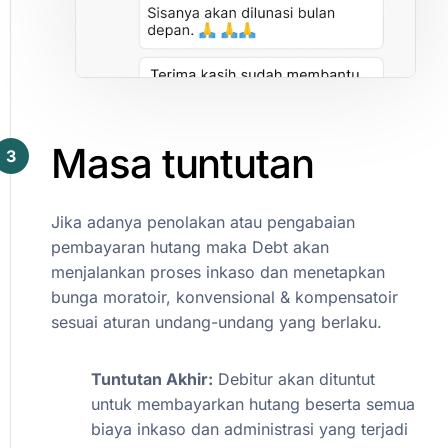
Masa
tuntutan
3
Jika
adanya
penolakan
atau
pengabaian
pembayaran
hutang
maka
Debt
akan
menjalankan
proses
inkaso
dan
menetapkan
bunga
moratoir,
konvensional
&
kompensatoir
sesuai
aturan
undang-undang
yang
berlaku.
Tuntutan
Akhir:
Debitur
akan
dituntut
untuk
membayarkan
hutang
beserta
semua
biaya
inkaso
dan
administrasi
yang
terjadi