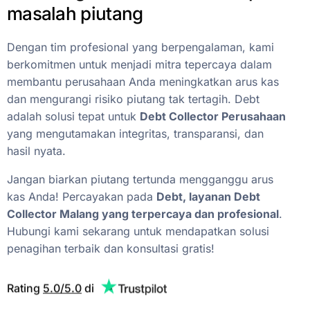
masalah
piutang
Dengan
tim
profesional
yang
berpengalaman,
kami
berkomitmen
untuk
menjadi
mitra
tepercaya
dalam
membantu
perusahaan
Anda
meningkatkan
arus
kas
dan
mengurangi
risiko
piutang
tak
tertagih.
Debt
adalah
solusi
tepat
untuk
Debt
Collector
Perusahaan
yang
mengutamakan
integritas,
transparansi,
dan
hasil
nyata.
Jangan
biarkan
piutang
tertunda
mengganggu
arus
kas
Anda!
Percayakan
pada
Debt,
layanan
Debt
Collector
Malang
yang
terpercaya
dan
profesional
.
Hubungi
kami
sekarang
untuk
mendapatkan
solusi
penagihan
terbaik
dan
konsultasi
gratis!
Rating
5.0/5.0
di