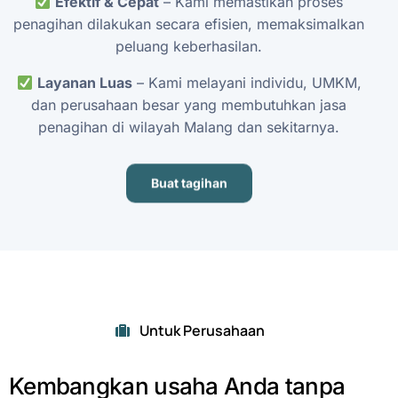
Efektif
&
Cepat
–
Kami
memastikan
proses
penagihan
dilakukan
secara
efisien,
memaksimalkan
peluang
keberhasilan.
Layanan
Luas
–
Kami
melayani
individu,
UMKM,
dan
perusahaan
besar
yang
membutuhkan
jasa
penagihan
di
wilayah
Malang
dan
sekitarnya.
Buat tagihan
Untuk Perusahaan
Kembangkan
usaha
Anda
tanpa