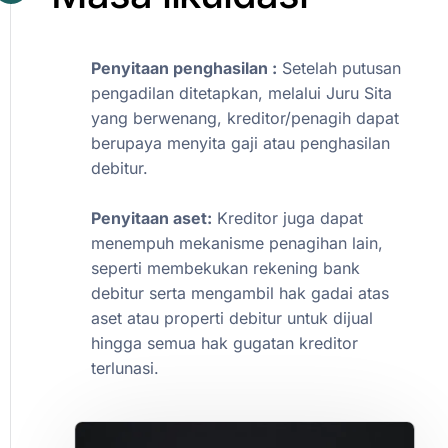
Penyitaan
penghasilan
:
Setelah
putusan
pengadilan
ditetapkan,
melalui
Juru
Sita
yang
berwenang,
kreditor/penagih
dapat
berupaya
menyita
gaji
atau
penghasilan
debitur.
Penyitaan
aset:
Kreditor
juga
dapat
menempuh
mekanisme
penagihan
lain,
seperti
membekukan
rekening
bank
debitur
serta
mengambil
hak
gadai
atas
aset
atau
properti
debitur
untuk
dijual
hingga
semua
hak
gugatan
kreditor
terlunasi.