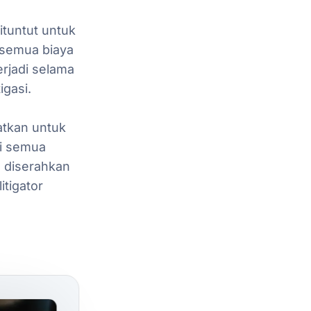
ituntut
untuk
semua
biaya
erjadi
selama
igasi.
atkan
untuk
i
semua
n
diserahkan
litigator