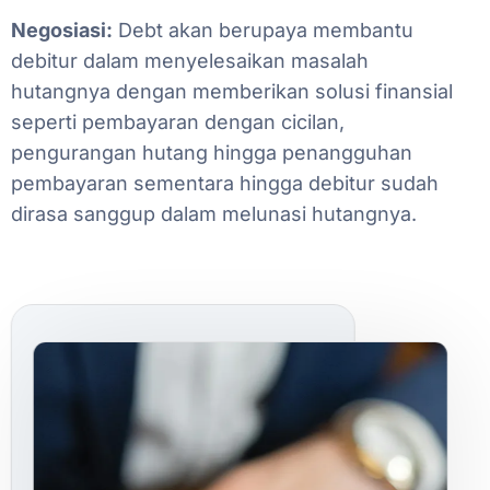
Negosiasi:
Debt
akan
berupaya
membantu
debitur
dalam
menyelesaikan
masalah
hutangnya
dengan
memberikan
solusi
finansial
seperti
pembayaran
dengan
cicilan,
pengurangan
hutang
hingga
penangguhan
pembayaran
sementara
hingga
debitur
sudah
dirasa
sanggup
dalam
melunasi
hutangnya.