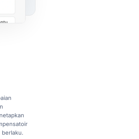
aian
n
netapkan
mpensatoir
g
berlaku.