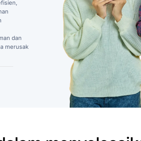
fisien,
han
n
aman dan
pa merusak