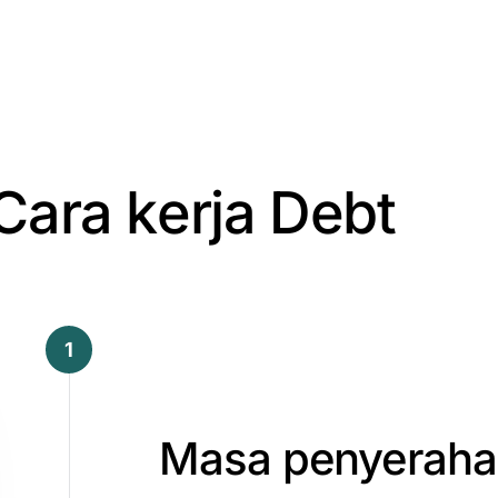
C
a
r
a
k
e
r
j
a
D
e
b
t
1
Masa
penyerah