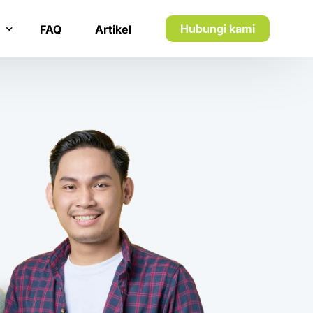
Hubungi kami
FAQ
Artikel
n inkaso
n utang piutang