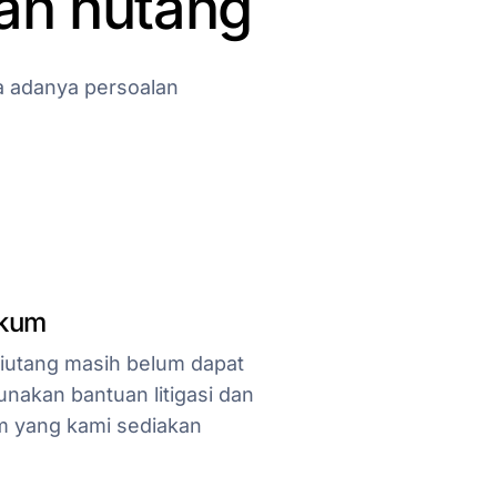
an
hutang
a
adanya
persoalan
ukum
piutang masih belum dapat
nakan bantuan litigasi dan
 yang kami sediakan