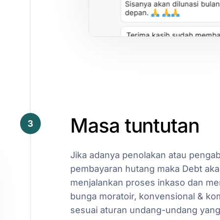
Masa
tuntutan
3
Jika
adanya
penolakan
atau
pengab
pembayaran
hutang
maka
Debt
aka
menjalankan
proses
inkaso
dan
me
bunga
moratoir,
konvensional
&
ko
sesuai
aturan
undang-undang
yan