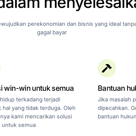
dalam
menyelesaik
wujudkan
perekonomian
dan
bisnis
yang
ideal
tanp
gagal
bayar
i win-win untuk semua
Bantuan h
hidup terkadang terjadi
Jika masalah 
 hal yang tidak terduga. Oleh
dipecahkan. Gu
nya kami mencarikan solusi
bantuan hukum
k untuk semua