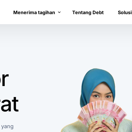
Menerima tagihan
Tentang Debt
Solusi
Bayar tagihan
Layana
Konfirmasi pembayaran
Bantua
r
at
t yang