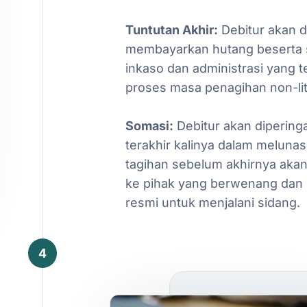
Tuntutan
Akhir:
Debitur
akan
d
membayarkan
hutang
beserta
inkaso
dan
administrasi
yang
t
proses
masa
penagihan
non-lit
Somasi:
Debitur
akan
dipering
terakhir
kalinya
dalam
melunas
tagihan
sebelum
akhirnya
aka
ke
pihak
yang
berwenang
dan
resmi
untuk
menjalani
sidang.
4