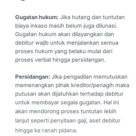
Gugatan
hukum:
Jika
hutang
dan
tuntutan
biaya
inkaso
masih
belum
juga
dilunasi.
Gugatan
hukum
akan
dilayangkan
dan
debitur
wajib
untuk
menjalankan
semua
proses
hukum
yang
belaku
mulai
dari
proses
verbal
hingga
persidangan.
Persidangan:
Jika
pengadilan
memutuskan
memenangkan
pihak
kreditor/penagih
maka
putusan
akan
dijatuhkan
terhadap
debitur
untuk
membayar
segala
gugatan.
Hal
ini
akan
mendorong
proses
tuntutan
lebih
lanjut
seperti
penyitaan
gaji,
aset
debitur
hingga
ke
ranah
pidana.