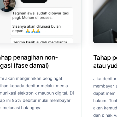
ahap penagihan non-
Tahap pe
tigasi (fase damai)
atau yud
mi akan mengirimkan pengingat
Jika debitu
gihan kepada debitur melalui media
membayar s
unikasi elektronik maupun digital. Di
dapat memil
hap ini 95% debitur mulai membayar
hukum. Tunt
n melunasi hutangnya.
akan kemudia
dan pihak 