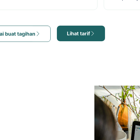
Lihat tarif
ai buat tagihan