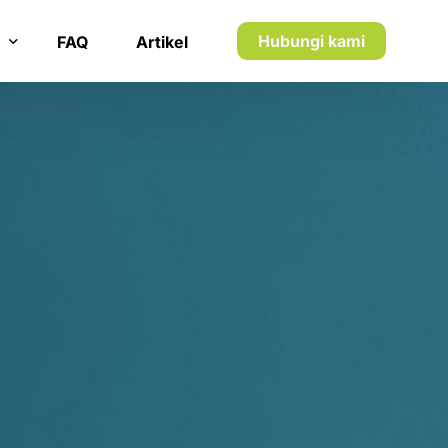
7
7
8
8
Hubungi kami
FAQ
Artikel
9
9
n inkaso
0
0
n utang piutang
5
1
1
8
2
2
1
3
3
2
4
4