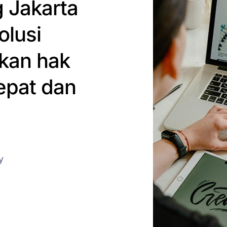
 Jakarta
olusi
kan hak
epat dan
y