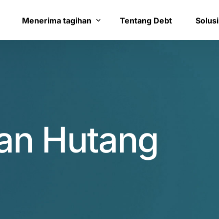
8
0
9
1
Menerima tagihan
Tentang Debt
Solusi
0
2
Bayar tagihan
Layana
1
3
Konfirmasi pembayaran
Bantua
0
2
4
an Hutang
3
3
5
5
4
7
7
5
8