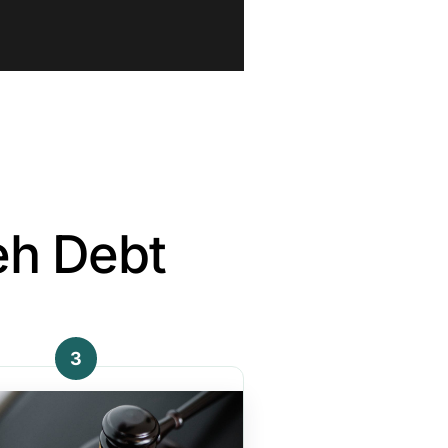
eh Debt
3