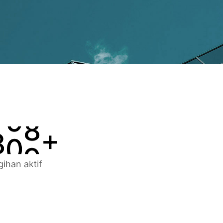
3
5
5
4
6
6
5
7
7
6
8
8
7
9
9
8
0
0
+
gihan aktif