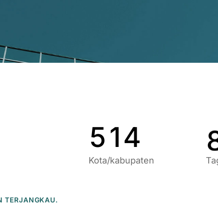
9
6
9
1
7
0
2
8
1
3
9
2
4
0
3
5
1
4
Kota/kabupaten
Ta
N TERJANGKAU.