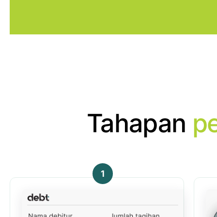
Tahapan
p
1