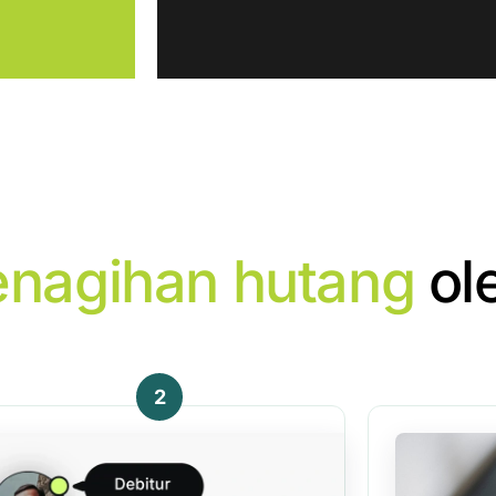
enagihan hutang
ol
2