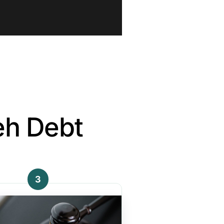
eh Debt
3