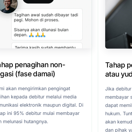
ahap penagihan non-
Tahap pe
tigasi (fase damai)
atau yud
mi akan mengirimkan pengingat
Jika debitu
gihan kepada debitur melalui media
membayar s
unikasi elektronik maupun digital. Di
dapat memil
hap ini 95% debitur mulai membayar
hukum. Tunt
n melunasi hutangnya.
akan kemudia
dan pihak 