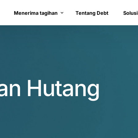
8
1
9
2
Menerima tagihan
Tentang Debt
Solusi
0
3
Bayar tagihan
Layana
1
4
Konfirmasi pembayaran
Bantua
2
5
an Hutang
3
6
4
7
0
5
8