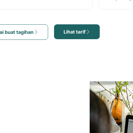
Lihat tarif
ai buat tagihan