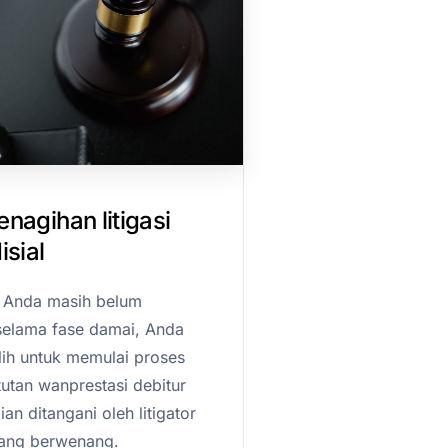
nagihan litigasi
isial
r Anda masih belum
elama fase damai, Anda
ih untuk memulai proses
utan wanprestasi debitur
n ditangani oleh litigator
yang berwenang.