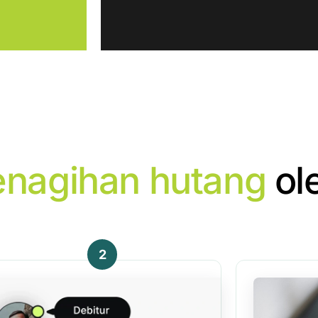
enagihan hutang
ol
2