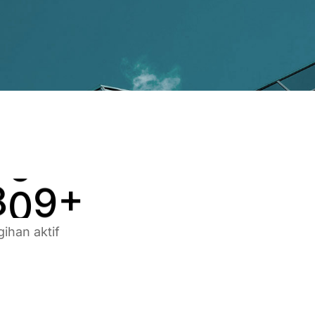
3
5
5
4
6
6
5
7
7
6
8
8
7
9
9
8
0
0
+
gihan aktif