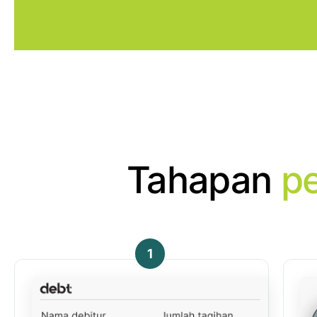
Tahapan
p
1