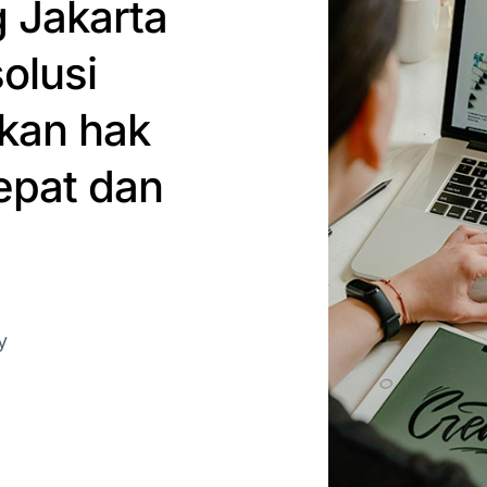
 Jakarta
olusi
kan hak
epat dan
y