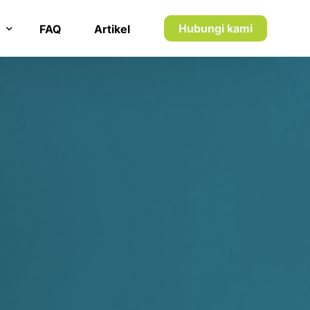
7
7
8
8
Hubungi kami
FAQ
Artikel
9
9
n inkaso
0
0
n utang piutang
1
1
5
2
2
1
3
3
2
4
4