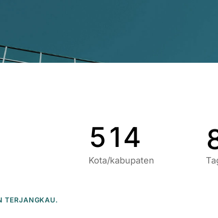
9
6
9
1
7
0
2
8
1
3
9
2
4
0
3
5
1
4
Kota/kabupaten
Ta
N TERJANGKAU.