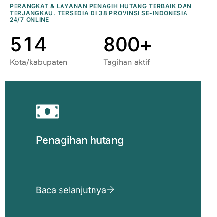
3
9
2
6
8
8
PERANGKAT & LAYANAN PENAGIH HUTANG TERBAIK DAN
TERJANGKAU. TERSEDIA DI 38 PROVINSI SE-INDONESIA
4
0
3
7
9
9
24/7 ONLINE
5
1
4
8
0
0
+
Kota/kabupaten
Tagihan aktif
Penagihan hutang
Baca selanjutnya