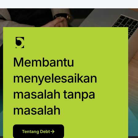
Membantu
menyelesaikan
masalah tanpa
masalah
Tentang Debt