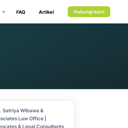
Hubungi kami
FAQ
Artikel
n inkaso
n utang piutang
. Satriya Wibawa &
ociates Law Office |
ocates & Legal Consultants