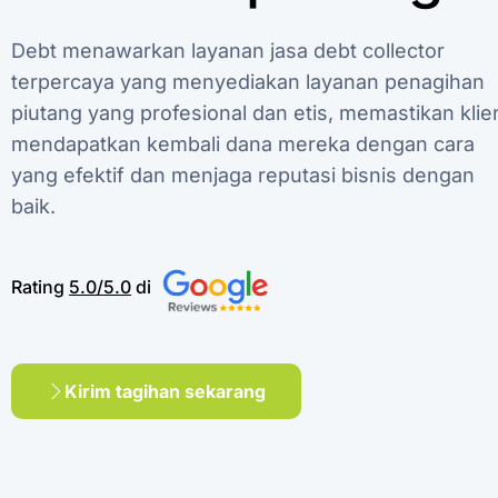
Debt
menawarkan
layanan
jasa
debt
collector
terpercaya
yang
menyediakan
layanan
penagihan
piutang
yang
profesional
dan
etis,
memastikan
klie
mendapatkan
kembali
dana
mereka
dengan
cara
yang
efektif
dan
menjaga
reputasi
bisnis
dengan
baik.
Rating
5.0/5.0
di
Kirim tagihan sekarang