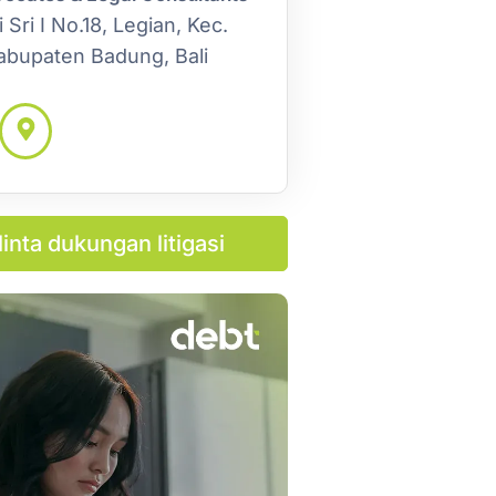
 Sri I No.18, Legian, Kec.
abupaten Badung, Bali
inta dukungan litigasi