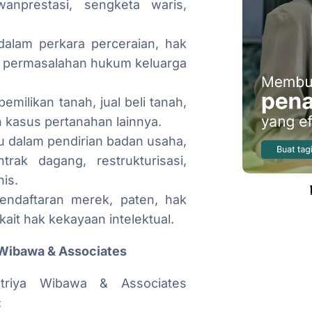
anprestasi, sengketa waris,
dalam perkara perceraian, hak
dan permasalahan hukum keluarga
milikan tanah, jual beli tanah,
n kasus pertanahan lainnya.
 dalam pendirian badan usaha,
rak dagang, restrukturisasi,
is.
endaftaran merek, paten, hak
kait hak kekayaan intelektual.
Wibawa & Associates
triya Wibawa & Associates
: