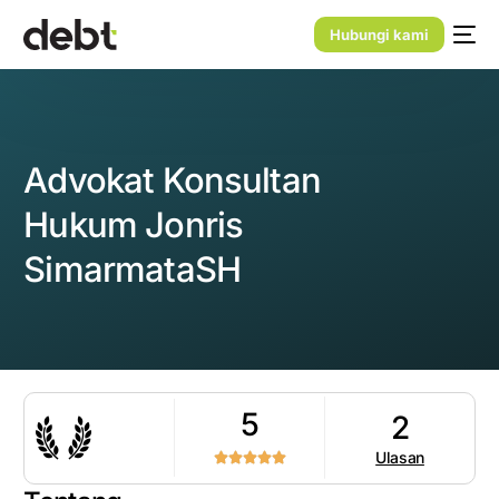
Hubungi kami
Advokat Konsultan
Hukum Jonris
SimarmataSH
5
2
Ulasan