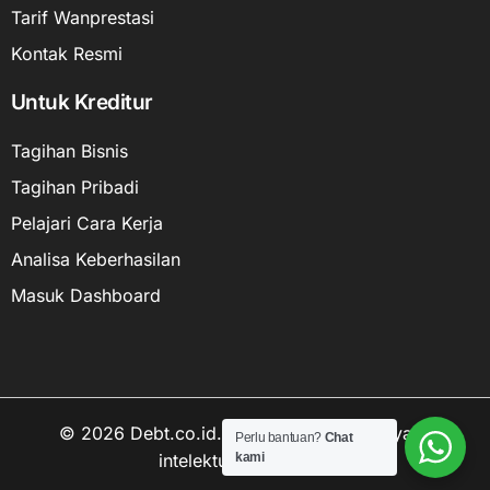
Tarif Wanprestasi
Kontak Resmi
Untuk Kreditur
Tagihan Bisnis
Tagihan Pribadi
Pelajari Cara Kerja
Analisa Keberhasilan
Masuk Dashboard
© 2026 Debt.co.id. Hak cipta data kekayaan
Perlu bantuan?
Chat
intelektual dilindungi.
kami