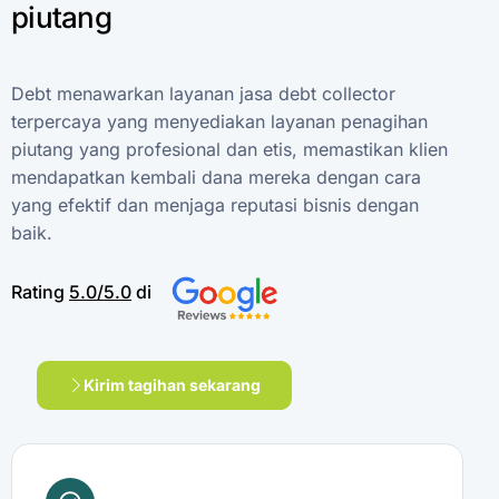
piutang
Debt
menawarkan
layanan
jasa
debt
collector
terpercaya
yang
menyediakan
layanan
penagihan
piutang
yang
profesional
dan
etis,
memastikan
klien
mendapatkan
kembali
dana
mereka
dengan
cara
yang
efektif
dan
menjaga
reputasi
bisnis
dengan
baik.
Rating
5.0/5.0
di
Kirim tagihan sekarang