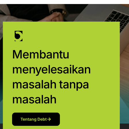
Membantu
menyelesaikan
masalah tanpa
masalah
Tentang Debt