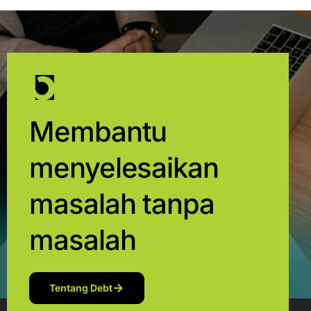
Membantu
menyelesaikan
masalah tanpa
masalah
Tentang Debt