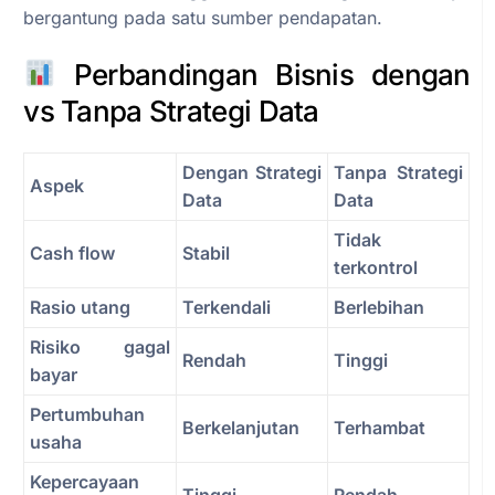
bergantung pada satu sumber pendapatan.
Perbandingan Bisnis dengan
vs Tanpa Strategi Data
Dengan Strategi
Tanpa Strategi
Aspek
Data
Data
Tidak
Cash flow
Stabil
terkontrol
Rasio utang
Terkendali
Berlebihan
Risiko gagal
Rendah
Tinggi
bayar
Pertumbuhan
Berkelanjutan
Terhambat
usaha
Kepercayaan