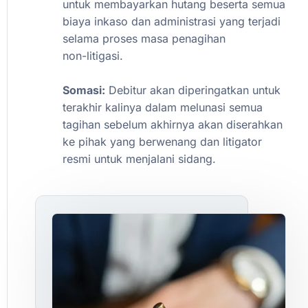
untuk
membayarkan
hutang
beserta
semua
biaya
inkaso
dan
administrasi
yang
terjadi
selama
proses
masa
penagihan
non-litigasi.
Somasi:
Debitur
akan
diperingatkan
untuk
terakhir
kalinya
dalam
melunasi
semua
tagihan
sebelum
akhirnya
akan
diserahkan
ke
pihak
yang
berwenang
dan
litigator
resmi
untuk
menjalani
sidang.