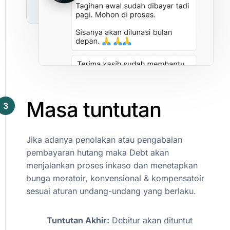
Masa
tuntutan
3
Jika
adanya
penolakan
atau
pengabaian
pembayaran
hutang
maka
Debt
akan
menjalankan
proses
inkaso
dan
menetapkan
bunga
moratoir,
konvensional
&
kompensatoir
sesuai
aturan
undang-undang
yang
berlaku.
Tuntutan
Akhir:
Debitur
akan
dituntut