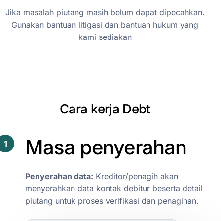
Jika masalah piutang masih belum dapat dipecahkan.
Gunakan bantuan litigasi dan bantuan hukum yang
kami sediakan
C
a
r
a
k
e
r
j
a
D
e
b
t
Masa
penyerahan
1
Penyerahan
data:
Kreditor/penagih
akan
menyerahkan
data
kontak
debitur
beserta
detail
piutang
untuk
proses
verifikasi
dan
penagihan.