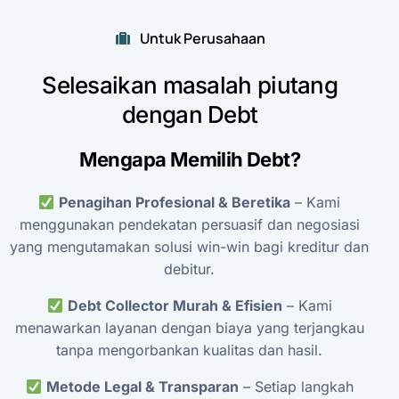
Untuk Perusahaan
Selesaikan
masalah
piutang
dengan
Debt
Mengapa
Memilih
Debt?
Penagihan
Profesional
&
Beretika
–
Kami
menggunakan
pendekatan
persuasif
dan
negosiasi
yang
mengutamakan
solusi
win-win
bagi
kreditur
dan
debitur.
Debt
Collector
Murah
&
Efisien
–
Kami
menawarkan
layanan
dengan
biaya
yang
terjangkau
tanpa
mengorbankan
kualitas
dan
hasil.
Metode
Legal
&
Transparan
–
Setiap
langkah