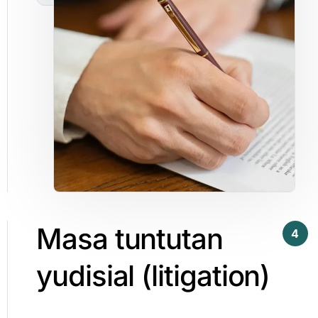
Masa
tuntutan
4
yudisial
(litigation)​