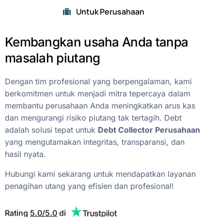
Untuk Perusahaan
Kembangkan
usaha
Anda
tanpa
masalah
piutang
Dengan
tim
profesional
yang
berpengalaman,
kami
berkomitmen
untuk
menjadi
mitra
tepercaya
dalam
membantu
perusahaan
Anda
meningkatkan
arus
kas
dan
mengurangi
risiko
piutang
tak
tertagih.
Debt
adalah
solusi
tepat
untuk
Debt
Collector
Perusahaan
yang
mengutamakan
integritas,
transparansi,
dan
hasil
nyata.
Hubungi
kami
sekarang
untuk
mendapatkan
layanan
penagihan
utang
yang
efisien
dan
profesional!
Rating
5.0/5.0
di