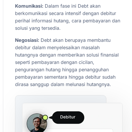
Komunikasi:
Dalam
fase
ini
Debt
akan
berkomunikasi
secara
intensif
dengan
debitur
perihal
informasi
hutang,
cara
pembayaran
dan
solusi
yang
tersedia.
Negosiasi:
Debt
akan
berupaya
membantu
debitur
dalam
menyelesaikan
masalah
hutangnya
dengan
memberikan
solusi
finansial
seperti
pembayaran
dengan
cicilan,
pengurangan
hutang
hingga
penangguhan
pembayaran
sementara
hingga
debitur
sudah
dirasa
sanggup
dalam
melunasi
hutangnya.