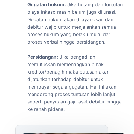
Gugatan
hukum:
Jika
hutang
dan
tuntutan
biaya
inkaso
masih
belum
juga
dilunasi.
Gugatan
hukum
akan
dilayangkan
dan
debitur
wajib
untuk
menjalankan
semua
proses
hukum
yang
belaku
mulai
dari
proses
verbal
hingga
persidangan.
Persidangan:
Jika
pengadilan
memutuskan
memenangkan
pihak
kreditor/penagih
maka
putusan
akan
dijatuhkan
terhadap
debitur
untuk
membayar
segala
gugatan.
Hal
ini
akan
mendorong
proses
tuntutan
lebih
lanjut
seperti
penyitaan
gaji,
aset
debitur
hingga
ke
ranah
pidana.