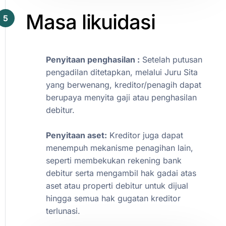
Masa
likuidasi
5
Penyitaan
penghasilan
:
Setelah
putusan
pengadilan
ditetapkan,
melalui
Juru
Sita
yang
berwenang,
kreditor/penagih
dapat
berupaya
menyita
gaji
atau
penghasilan
debitur.
Penyitaan
aset:
Kreditor
juga
dapat
menempuh
mekanisme
penagihan
lain,
seperti
membekukan
rekening
bank
debitur
serta
mengambil
hak
gadai
atas
aset
atau
properti
debitur
untuk
dijual
hingga
semua
hak
gugatan
kreditor
terlunasi.