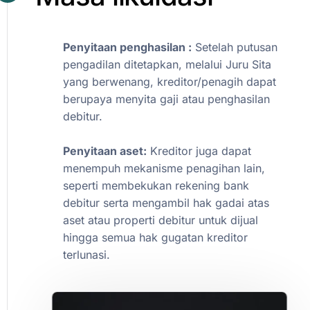
Penyitaan
penghasilan
:
Setelah
putusan
pengadilan
ditetapkan,
melalui
Juru
Sita
yang
berwenang,
kreditor/penagih
dapat
berupaya
menyita
gaji
atau
penghasilan
debitur.
Penyitaan
aset:
Kreditor
juga
dapat
menempuh
mekanisme
penagihan
lain,
seperti
membekukan
rekening
bank
debitur
serta
mengambil
hak
gadai
atas
aset
atau
properti
debitur
untuk
dijual
hingga
semua
hak
gugatan
kreditor
terlunasi.