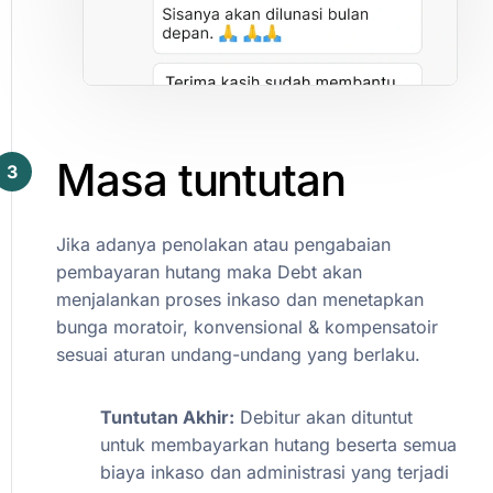
Masa
tuntutan
3
Jika
adanya
penolakan
atau
pengabaian
pembayaran
hutang
maka
Debt
akan
menjalankan
proses
inkaso
dan
menetapkan
bunga
moratoir,
konvensional
&
kompensatoir
sesuai
aturan
undang-undang
yang
berlaku.
Tuntutan
Akhir:
Debitur
akan
dituntut
untuk
membayarkan
hutang
beserta
semua
biaya
inkaso
dan
administrasi
yang
terjadi