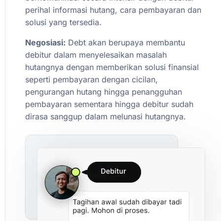
perihal
informasi
hutang,
cara
pembayaran
dan
solusi
yang
tersedia.
Negosiasi:
Debt
akan
berupaya
membantu
debitur
dalam
menyelesaikan
masalah
hutangnya
dengan
memberikan
solusi
finansial
seperti
pembayaran
dengan
cicilan,
pengurangan
hutang
hingga
penangguhan
pembayaran
sementara
hingga
debitur
sudah
dirasa
sanggup
dalam
melunasi
hutangnya.