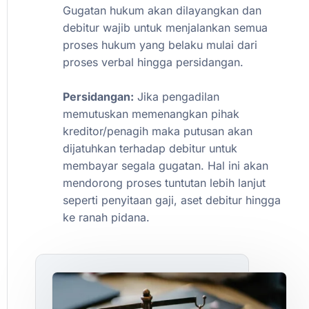
Gugatan
hukum
akan
dilayangkan
dan
debitur
wajib
untuk
menjalankan
semua
proses
hukum
yang
belaku
mulai
dari
proses
verbal
hingga
persidangan.
Persidangan:
Jika
pengadilan
memutuskan
memenangkan
pihak
kreditor/penagih
maka
putusan
akan
dijatuhkan
terhadap
debitur
untuk
membayar
segala
gugatan.
Hal
ini
akan
mendorong
proses
tuntutan
lebih
lanjut
seperti
penyitaan
gaji,
aset
debitur
hingga
ke
ranah
pidana.