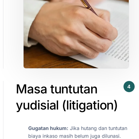
Masa
tuntutan
4
yudisial
(litigation)​
Gugatan
hukum:
Jika
hutang
dan
tuntutan
biaya
inkaso
masih
belum
juga
dilunasi.