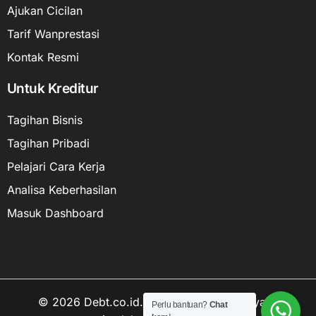
Ajukan Cicilan
Tarif Wanprestasi
Kontak Resmi
Untuk Kreditur
Tagihan Bisnis
Tagihan Pribadi
Pelajari Cara Kerja
Analisa Keberhasilan
Masuk Dashboard
© 2026 Debt.co.id. Hak cipta data kekayaan
Perlu bantuan?
Chat