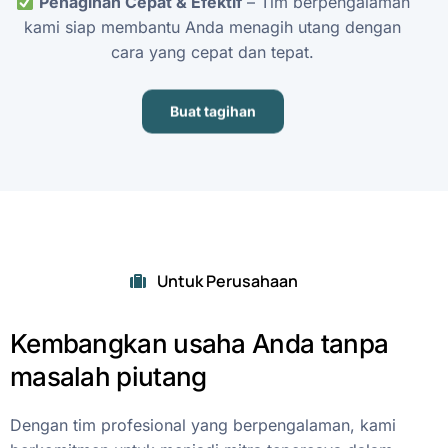
Penagihan
Cepat
&
Efektif
–
Tim
berpengalaman
kami
siap
membantu
Anda
menagih
utang
dengan
cara
yang
cepat
dan
tepat.
Buat tagihan
Untuk Perusahaan
Kembangkan
usaha
Anda
tanpa
masalah
piutang
Dengan
tim
profesional
yang
berpengalaman,
kami