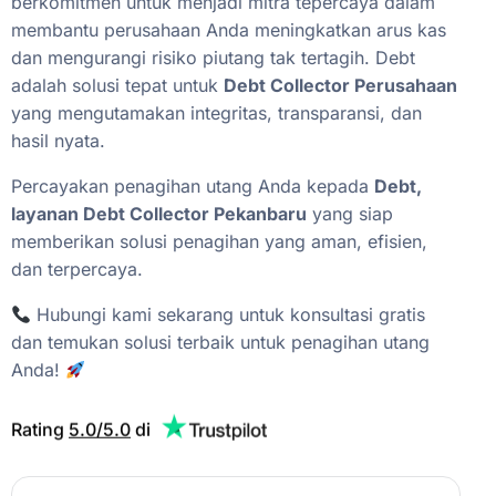
berkomitmen
untuk
menjadi
mitra
tepercaya
dalam
membantu
perusahaan
Anda
meningkatkan
arus
kas
dan
mengurangi
risiko
piutang
tak
tertagih.
Debt
adalah
solusi
tepat
untuk
Debt
Collector
Perusahaan
yang
mengutamakan
integritas,
transparansi,
dan
hasil
nyata.
Percayakan
penagihan
utang
Anda
kepada
Debt,
layanan
Debt
Collector
Pekanbaru
yang
siap
memberikan
solusi
penagihan
yang
aman,
efisien,
dan
terpercaya.
Hubungi
kami
sekarang
untuk
konsultasi
gratis
dan
temukan
solusi
terbaik
untuk
penagihan
utang
Anda!
Rating
5.0/5.0
di