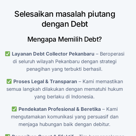
Selesaikan
masalah
piutang
dengan
Debt
Mengapa
Memilih
Debt?
Layanan
Debt
Collector
Pekanbaru
–
Beroperasi
di
seluruh
wilayah
Pekanbaru
dengan
strategi
penagihan
yang
terbukti
berhasil.
Proses
Legal
&
Transparan
–
Kami
memastikan
semua
langkah
dilakukan
dengan
mematuhi
hukum
yang
berlaku
di
Indonesia.
Pendekatan
Profesional
&
Beretika
–
Kami
mengutamakan
komunikasi
yang
persuasif
dan
menjaga
hubungan
baik
dengan
debitur.