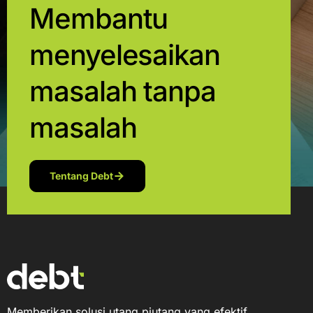
Membantu
menyelesaikan
masalah tanpa
masalah
Tentang Debt
Memberikan solusi utang piutang yang efektif