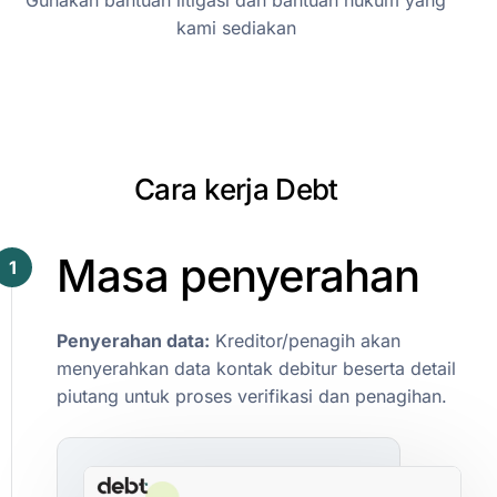
Gunakan bantuan litigasi dan bantuan hukum yang
kami sediakan
C
a
r
a
k
e
r
j
a
D
e
b
t
Masa
penyerahan
1
Penyerahan
data:
Kreditor/penagih
akan
menyerahkan
data
kontak
debitur
beserta
detail
piutang
untuk
proses
verifikasi
dan
penagihan.