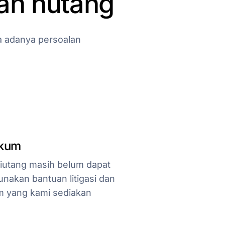
an
hutang
a
adanya
persoalan
ukum
piutang masih belum dapat
nakan bantuan litigasi dan
 yang kami sediakan