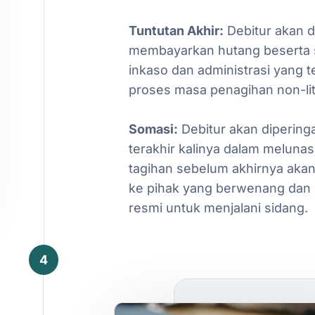
Tuntutan
Akhir:
Debitur
akan
d
membayarkan
hutang
beserta
inkaso
dan
administrasi
yang
t
proses
masa
penagihan
non-lit
Somasi:
Debitur
akan
dipering
terakhir
kalinya
dalam
melunas
tagihan
sebelum
akhirnya
aka
ke
pihak
yang
berwenang
dan
resmi
untuk
menjalani
sidang.
4