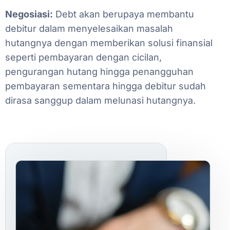
Negosiasi:
Debt
akan
berupaya
membantu
debitur
dalam
menyelesaikan
masalah
hutangnya
dengan
memberikan
solusi
finansial
seperti
pembayaran
dengan
cicilan,
pengurangan
hutang
hingga
penangguhan
pembayaran
sementara
hingga
debitur
sudah
dirasa
sanggup
dalam
melunasi
hutangnya.