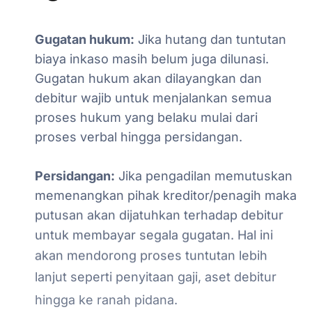
Gugatan
hukum:
Jika
hutang
dan
tuntutan
biaya
inkaso
masih
belum
juga
dilunasi.
Gugatan
hukum
akan
dilayangkan
dan
debitur
wajib
untuk
menjalankan
semua
proses
hukum
yang
belaku
mulai
dari
proses
verbal
hingga
persidangan.
Persidangan:
Jika
pengadilan
memutuskan
memenangkan
pihak
kreditor/penagih
maka
putusan
akan
dijatuhkan
terhadap
debitur
untuk
membayar
segala
gugatan.
Hal
ini
akan
mendorong
proses
tuntutan
lebih
lanjut
seperti
penyitaan
gaji,
aset
debitur
hingga
ke
ranah
pidana.