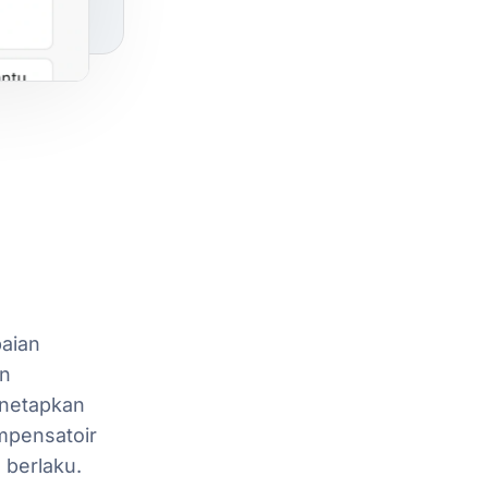
aian
n
netapkan
mpensatoir
g
berlaku.