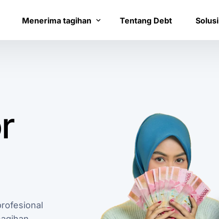
Menerima tagihan
Tentang Debt
Solusi
Bayar tagihan
Layana
Konfirmasi pembayaran
Bantua
r
rofesional
nagihan