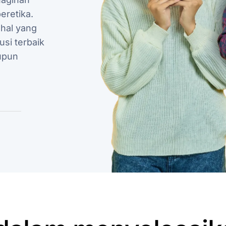
eretika.
hal yang
si terbaik
upun