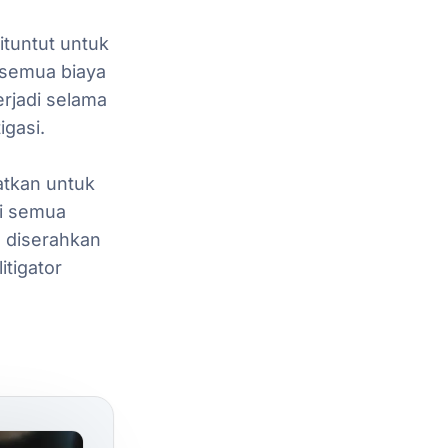
ituntut
untuk
semua
biaya
erjadi
selama
igasi.
atkan
untuk
i
semua
n
diserahkan
litigator