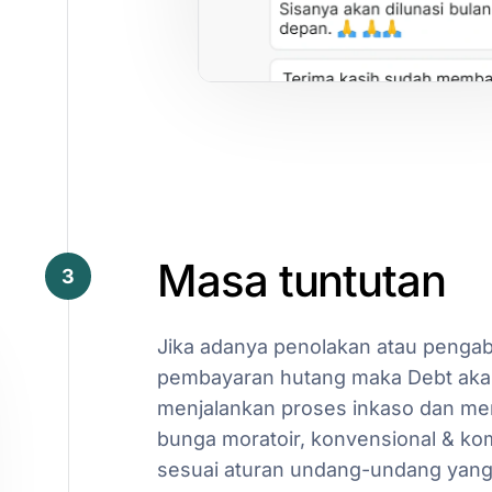
Masa
tuntutan
3
Jika
adanya
penolakan
atau
pengab
pembayaran
hutang
maka
Debt
aka
menjalankan
proses
inkaso
dan
me
bunga
moratoir,
konvensional
&
ko
sesuai
aturan
undang-undang
yan