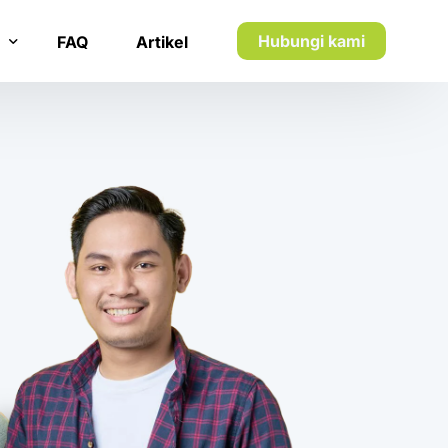
Hubungi kami
FAQ
Artikel
n inkaso
n utang piutang