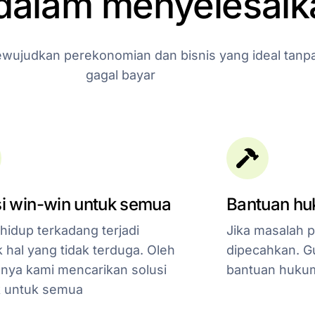
dalam
menyelesaik
wujudkan
perekonomian
dan
bisnis
yang
ideal
tanp
gagal
bayar
i win-win untuk semua
Bantuan h
hidup terkadang terjadi
Jika masalah 
 hal yang tidak terduga. Oleh
dipecahkan. Gu
nya kami mencarikan solusi
bantuan hukum
k untuk semua