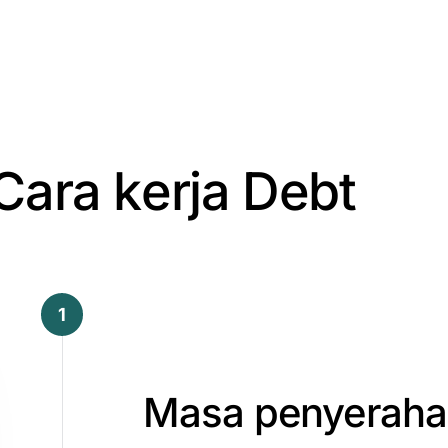
C
a
r
a
k
e
r
j
a
D
e
b
t
1
Masa
penyerah