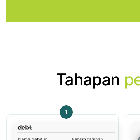
Tahapan
p
1