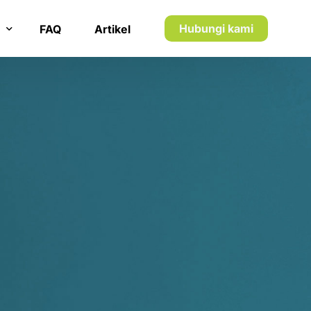
7
7
8
8
Hubungi kami
FAQ
Artikel
9
9
n inkaso
0
0
n utang piutang
1
1
5
2
2
1
3
3
2
4
4