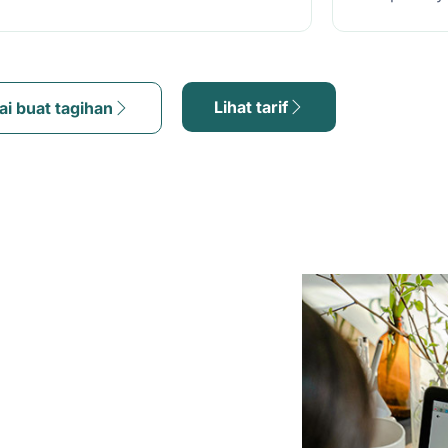
Lihat tarif
ai buat tagihan