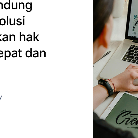
andung
olusi
kan hak
epat dan
y