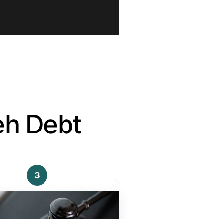
eh Debt
3