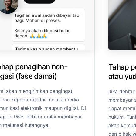
ahap penagihan non-
Tahap pe
tigasi (fase damai)
atau yud
mi akan mengirimkan pengingat
Jika debitu
gihan kepada debitur melalui media
membayar s
unikasi elektronik maupun digital. Di
dapat memil
hap ini 95% debitur mulai membayar
hukum. Tunt
n melunasi hutangnya.
akan kemudia
dan pihak 