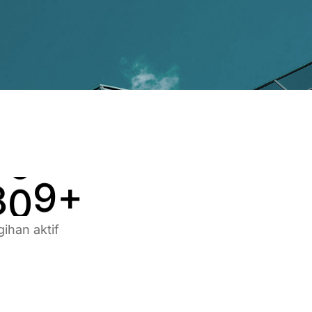
3
5
5
4
6
6
5
7
7
6
8
8
7
9
9
8
0
0
+
gihan aktif