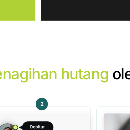
enagihan hutang
ol
2