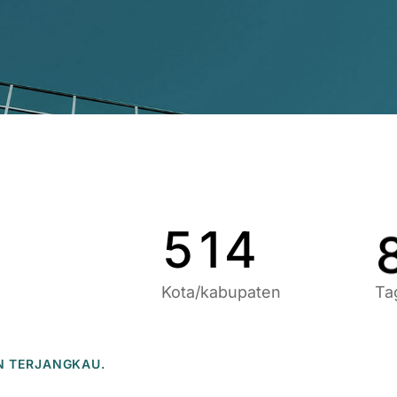
7
6
9
1
7
0
2
8
1
3
9
2
4
0
3
5
1
4
Kota/kabupaten
Ta
N TERJANGKAU.