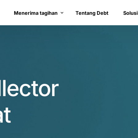
8
0
9
1
Menerima tagihan
Tentang Debt
Solusi
0
2
Bayar tagihan
Layana
1
3
Konfirmasi pembayaran
Bantua
2
4
lector
3
5
4
7
t
0
5
8