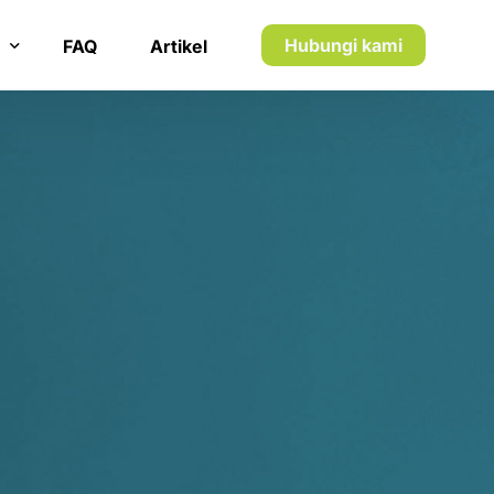
7
7
8
8
Hubungi kami
FAQ
Artikel
9
9
n inkaso
0
0
n utang piutang
5
1
1
8
2
2
1
3
3
2
4
4