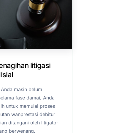
nagihan litigasi
isial
r Anda masih belum
elama fase damai, Anda
ih untuk memulai proses
utan wanprestasi debitur
n ditangani oleh litigator
yang berwenang.