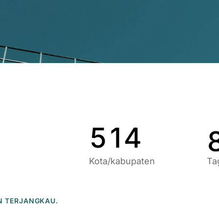
9
6
9
1
7
0
2
8
1
3
9
2
4
0
3
5
1
4
Kota/kabupaten
Ta
N TERJANGKAU.