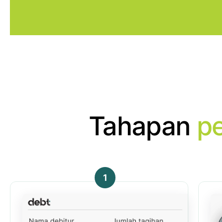
Tahapan
p
1