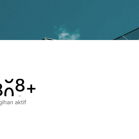
3
5
5
4
6
6
5
7
7
6
8
8
7
9
9
8
0
0
+
gihan aktif