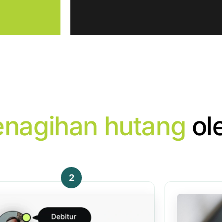
enagihan hutang
ol
2