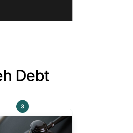
eh Debt
3