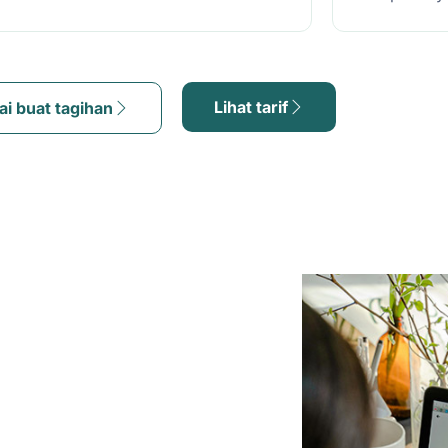
Lihat tarif
ai buat tagihan