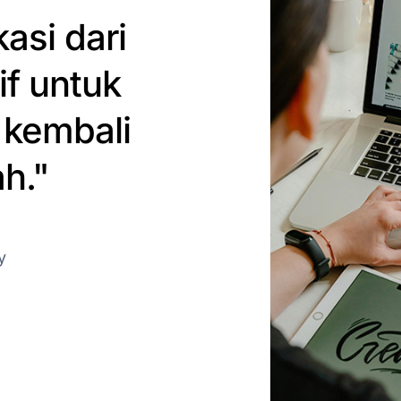
asi dari
if untuk
kembali
h."
y