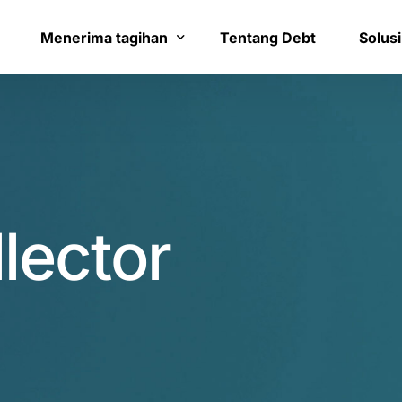
8
1
9
2
Menerima tagihan
Tentang Debt
Solusi
0
3
Bayar tagihan
Layana
1
4
Konfirmasi pembayaran
Bantua
0
2
5
lector
3
3
6
5
4
7
7
5
8