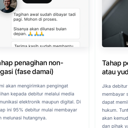
ahap penagihan non-
Tahap pe
tigasi (fase damai)
atau yud
mi akan mengirimkan pengingat
Jika debitu
gihan kepada debitur melalui media
membayar s
unikasi elektronik maupun digital. Di
dapat memil
hap ini 95% debitur mulai membayar
hukum. Tunt
n melunasi hutangnya.
akan kemudia
dan pihak 