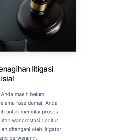
nagihan litigasi
isial
r Anda masih belum
elama fase damai, Anda
ih untuk memulai proses
utan wanprestasi debitur
n ditangani oleh litigator
yang berwenang.