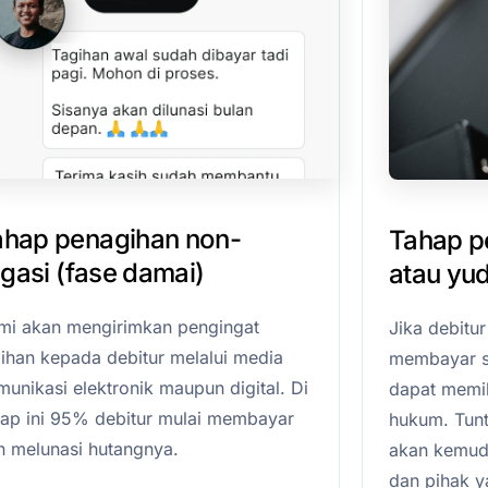
ahap penagihan non-
Tahap pe
tigasi (fase damai)
atau yud
mi akan mengirimkan pengingat
Jika debitu
gihan kepada debitur melalui media
membayar s
unikasi elektronik maupun digital. Di
dapat memil
hap ini 95% debitur mulai membayar
hukum. Tunt
n melunasi hutangnya.
akan kemudia
dan pihak 