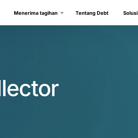
8
0
9
1
Menerima tagihan
Tentang Debt
Solusi
0
2
Bayar tagihan
Layana
0
1
3
Konfirmasi pembayaran
Bantua
1
2
4
lector
3
3
5
5
4
6
7
5
8