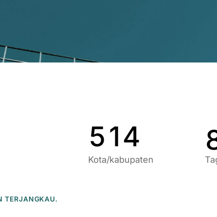
9
6
9
1
7
0
2
8
1
3
9
2
4
0
3
5
1
4
Kota/kabupaten
Ta
N TERJANGKAU.