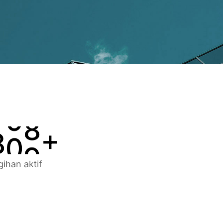
3
5
5
4
6
6
5
7
7
6
8
8
7
9
9
8
0
0
+
gihan aktif