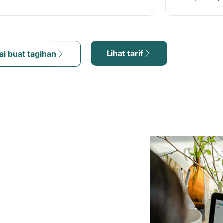
Lihat tarif
ai buat tagihan