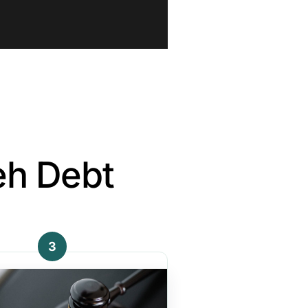
eh Debt
3