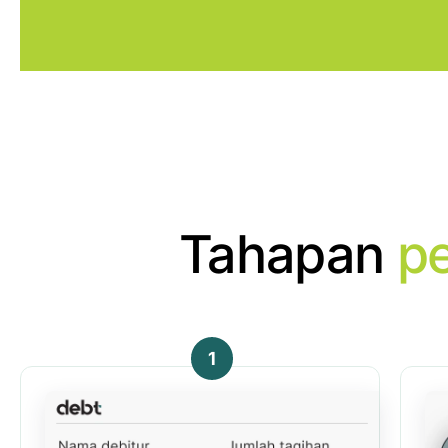
Tahapan
p
1