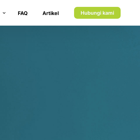
7
7
8
8
Hubungi kami
FAQ
Artikel
5
9
9
n inkaso
3
0
0
n utang piutang
5
1
1
8
2
2
1
3
3
2
4
4