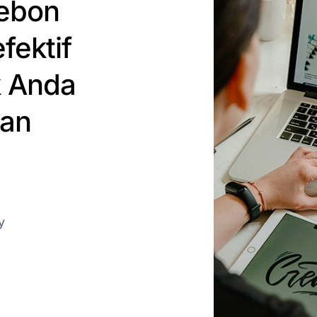
rebon
fektif
k Anda
dan
y