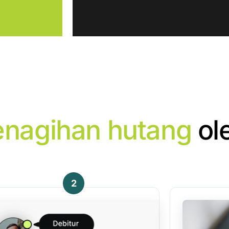
enagihan hutang
ol
2