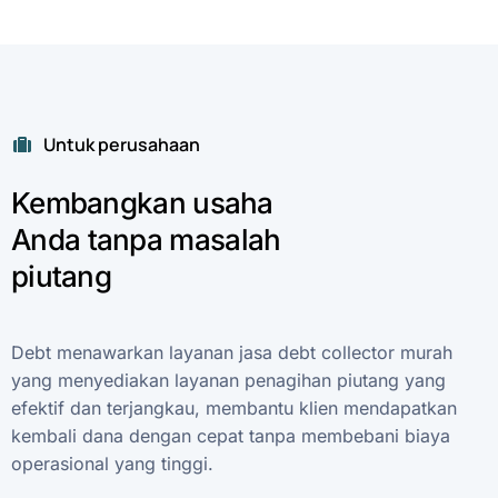
Untuk perusahaan
Kembangkan
usaha
Anda
tanpa
masalah
piutang
Debt
menawarkan
layanan
jasa
debt
collector
murah
yang
menyediakan
layanan
penagihan
piutang
yang
efektif
dan
terjangkau,
membantu
klien
mendapatkan
kembali
dana
dengan
cepat
tanpa
membebani
biaya
operasional
yang
tinggi.