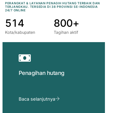
3
9
2
6
8
8
PERANGKAT & LAYANAN PENAGIH HUTANG TERBAIK DAN
TERJANGKAU. TERSEDIA DI 38 PROVINSI SE-INDONESIA
4
0
3
7
9
9
24/7 ONLINE
5
1
4
8
0
0
+
Kota/kabupaten
Tagihan aktif
Penagihan hutang
Baca selanjutnya