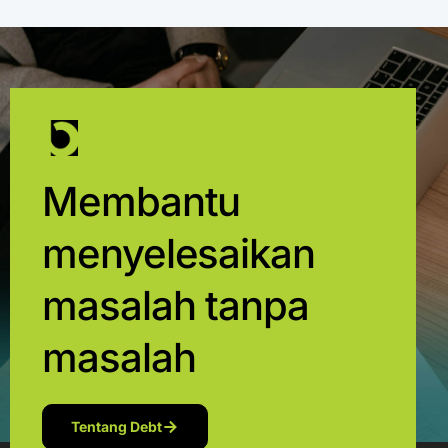
Membantu
menyelesaikan
masalah tanpa
masalah
Tentang Debt