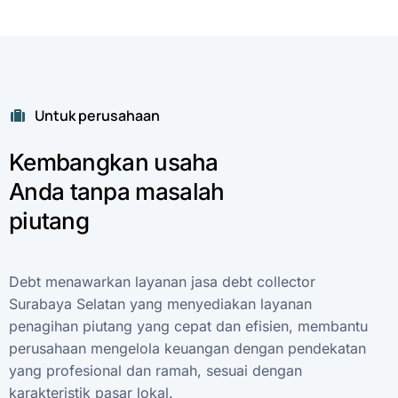
Untuk perusahaan
Kembangkan
usaha
Anda
tanpa
masalah
piutang
Debt
menawarkan
layanan
jasa
debt
collector
Surabaya
Selatan
yang
menyediakan
layanan
penagihan
piutang
yang
cepat
dan
efisien,
membantu
perusahaan
mengelola
keuangan
dengan
pendekatan
yang
profesional
dan
ramah,
sesuai
dengan
karakteristik
pasar
lokal.