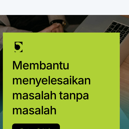
Membantu
menyelesaikan
masalah tanpa
masalah