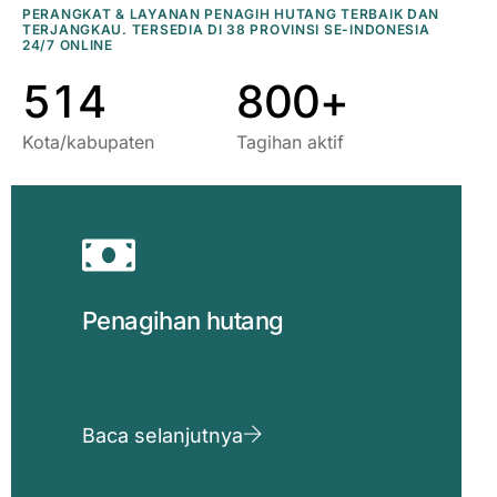
3
9
2
6
8
8
PERANGKAT & LAYANAN PENAGIH HUTANG TERBAIK DAN
TERJANGKAU. TERSEDIA DI 38 PROVINSI SE-INDONESIA
4
0
3
7
9
9
24/7 ONLINE
5
1
4
8
0
0
+
Kota/kabupaten
Tagihan aktif
Penagihan hutang
Baca selanjutnya