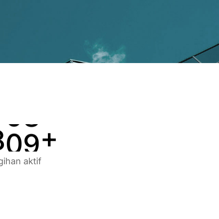
3
5
5
4
6
6
5
7
7
6
8
8
7
9
9
8
0
0
+
gihan aktif