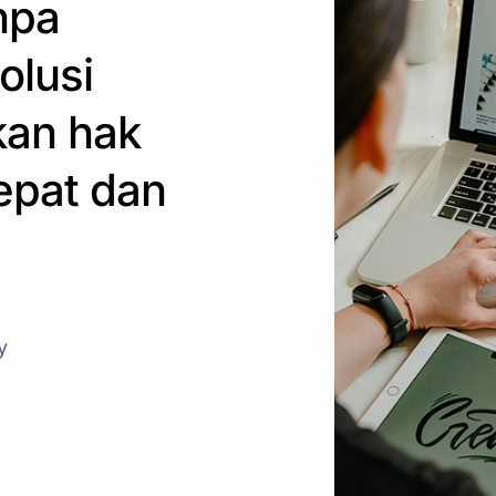
npa
olusi
kan hak
epat dan
y