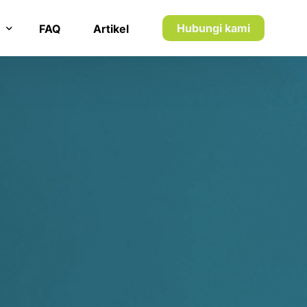
7
7
8
8
Hubungi kami
FAQ
Artikel
9
9
n inkaso
0
0
n utang piutang
1
1
5
2
2
1
3
3
2
4
4