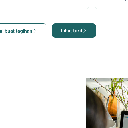
Lihat tarif
ai buat tagihan