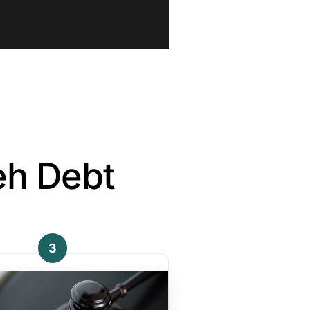
eh Debt
3