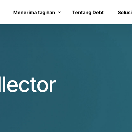
8
0
9
1
Menerima tagihan
Tentang Debt
Solusi
0
2
Bayar tagihan
Layana
1
3
Konfirmasi pembayaran
Bantua
2
4
lector
3
5
4
6
0
5
7