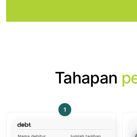
Tahapan
p
1