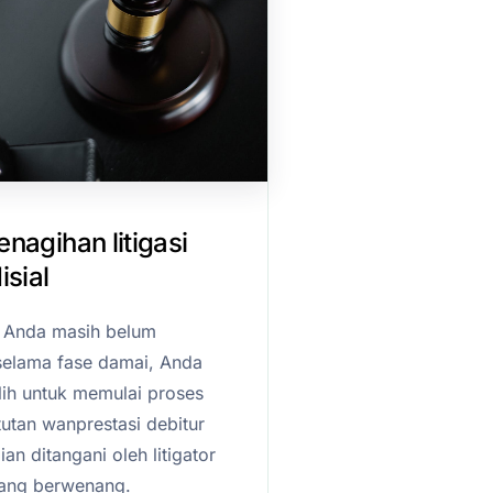
nagihan litigasi
isial
r Anda masih belum
elama fase damai, Anda
ih untuk memulai proses
utan wanprestasi debitur
n ditangani oleh litigator
yang berwenang.