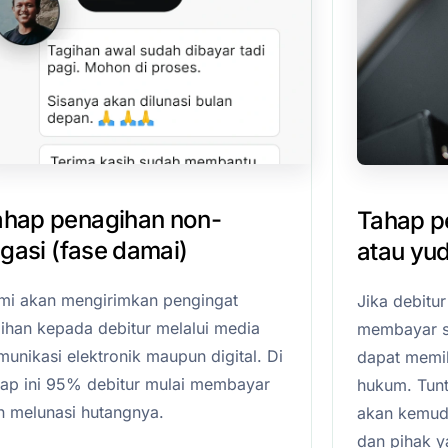
ahap penagihan non-
Tahap pe
tigasi (fase damai)
atau yud
mi akan mengirimkan pengingat
Jika debitu
gihan kepada debitur melalui media
membayar s
unikasi elektronik maupun digital. Di
dapat memil
hap ini 95% debitur mulai membayar
hukum. Tunt
n melunasi hutangnya.
akan kemudia
dan pihak 