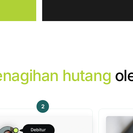
enagihan hutang
ol
2