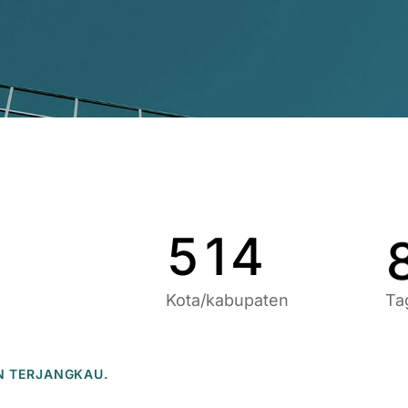
9
6
9
1
7
0
2
8
1
3
9
2
4
0
3
5
1
4
Kota/kabupaten
Ta
N TERJANGKAU.