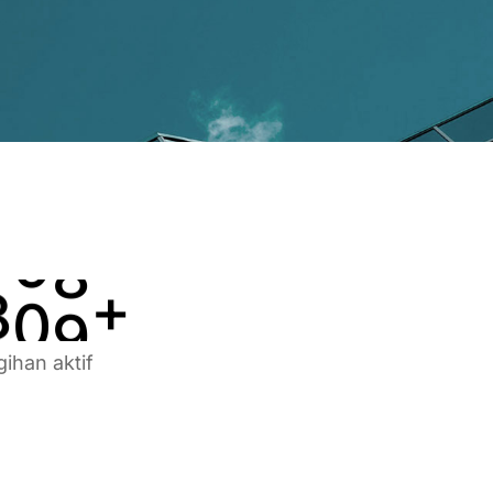
3
5
5
4
6
6
5
7
7
6
8
8
7
9
9
8
0
0
+
gihan aktif