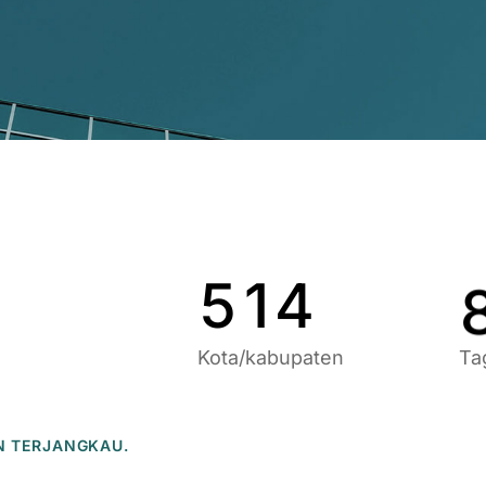
9
6
9
1
7
0
2
8
1
3
9
2
4
0
3
5
1
4
Kota/kabupaten
Ta
N TERJANGKAU.