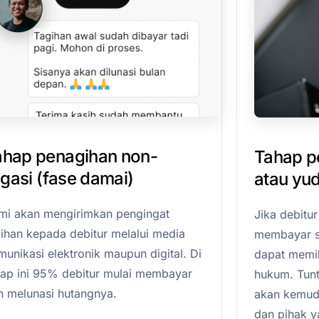
ahap penagihan non-
Tahap pe
tigasi (fase damai)
atau yud
mi akan mengirimkan pengingat
Jika debitu
gihan kepada debitur melalui media
membayar s
unikasi elektronik maupun digital. Di
dapat memil
hap ini 95% debitur mulai membayar
hukum. Tunt
n melunasi hutangnya.
akan kemudia
dan pihak 