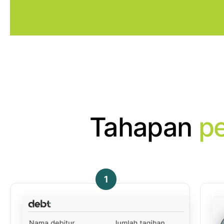
Tahapan
p
1