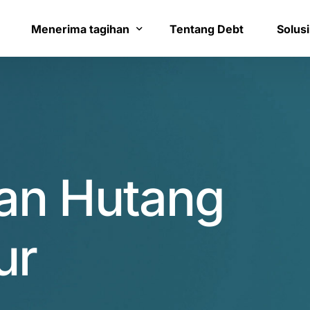
8
1
9
2
Menerima tagihan
Tentang Debt
Solusi
0
3
Bayar tagihan
Layana
1
4
Konfirmasi pembayaran
Bantua
2
5
an Hutang
3
6
4
7
ur
0
5
8