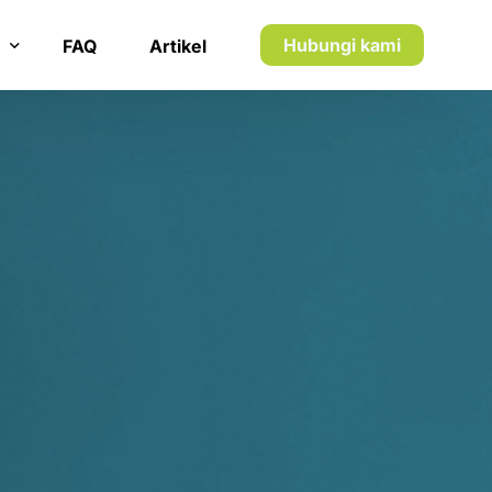
7
7
8
8
Hubungi kami
FAQ
Artikel
9
9
n inkaso
0
0
n utang piutang
1
1
5
2
2
1
3
3
2
4
4