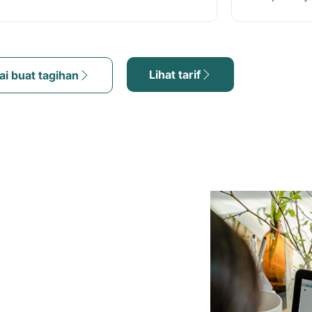
Lihat tarif
ai buat tagihan