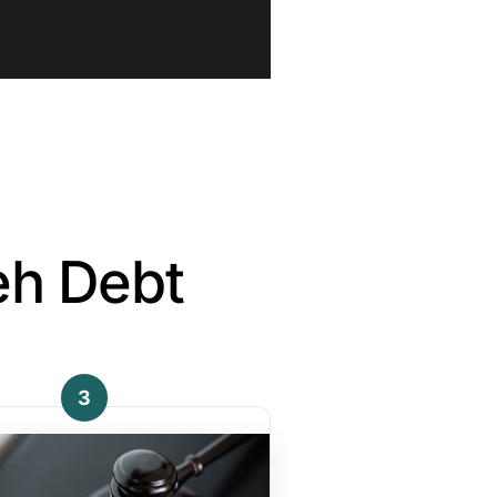
eh Debt
3