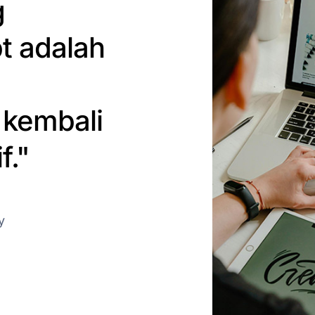
g
t adalah
kembali
f."
y