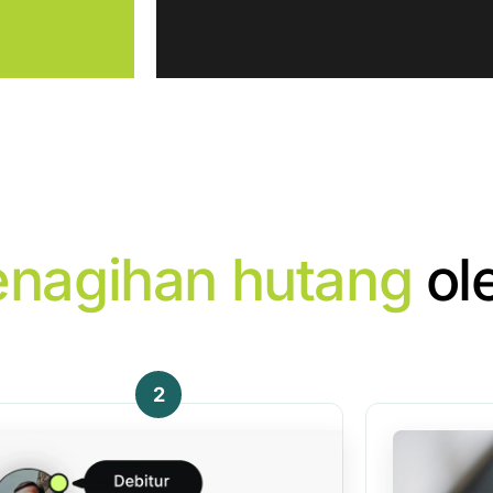
enagihan hutang
ol
2