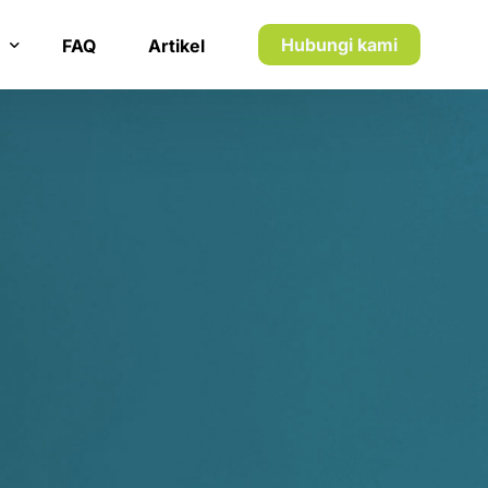
7
7
8
8
Hubungi kami
FAQ
Artikel
9
9
n inkaso
0
0
n utang piutang
1
1
5
2
2
1
3
3
2
4
4