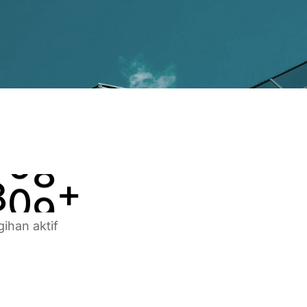
3
5
5
4
6
6
5
7
7
6
8
8
7
9
9
8
0
0
+
gihan aktif