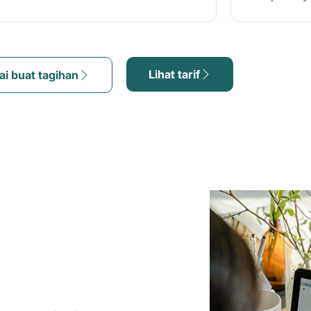
Lihat tarif
ai buat tagihan