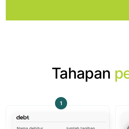
Tahapan
p
1