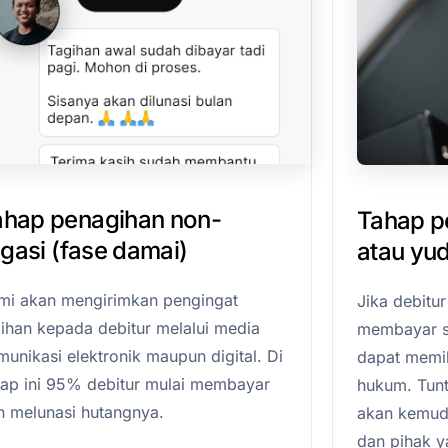
ahap penagihan non-
Tahap pe
tigasi (fase damai)
atau yud
mi akan mengirimkan pengingat
Jika debitu
gihan kepada debitur melalui media
membayar s
unikasi elektronik maupun digital. Di
dapat memil
hap ini 95% debitur mulai membayar
hukum. Tunt
n melunasi hutangnya.
akan kemudia
dan pihak 