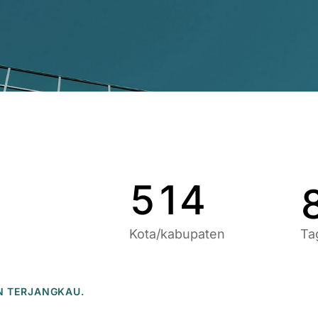
9
6
9
1
7
0
2
8
1
3
9
2
4
0
3
5
1
4
Kota/kabupaten
Ta
N TERJANGKAU.