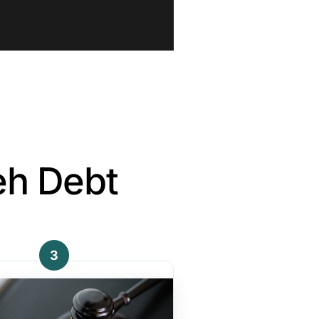
eh Debt
3