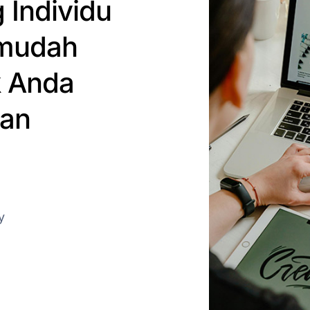
 Individu
 mudah
k Anda
dan
y