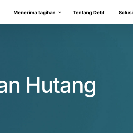
8
1
9
2
Menerima tagihan
Tentang Debt
Solusi
0
3
Bayar tagihan
Layana
1
4
Konfirmasi pembayaran
Bantua
2
5
an Hutang
3
6
4
7
0
5
8