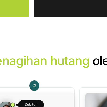
enagihan hutang
ol
2