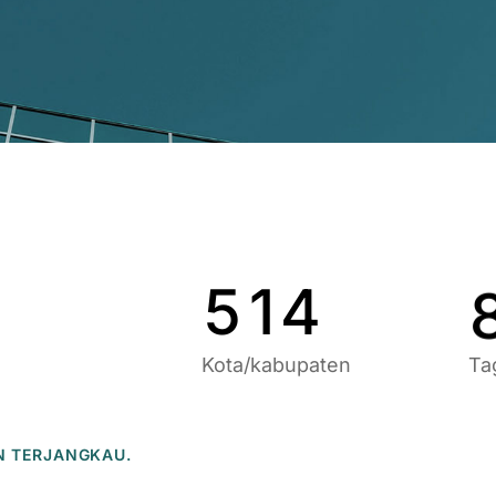
9
6
9
1
7
0
2
8
1
3
9
2
4
0
3
5
1
4
Kota/kabupaten
Ta
N TERJANGKAU.