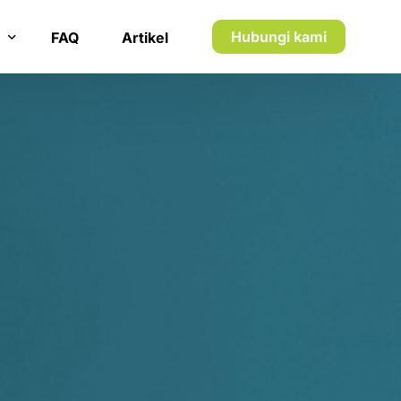
7
7
8
8
Hubungi kami
FAQ
Artikel
9
9
n inkaso
0
0
n utang piutang
1
1
5
2
2
1
3
3
2
4
4