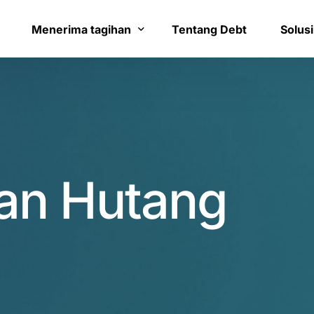
8
1
9
2
Menerima tagihan
Tentang Debt
Solusi
0
3
Bayar tagihan
Layana
1
4
Konfirmasi pembayaran
Bantua
2
5
an Hutang
3
6
4
7
0
5
8