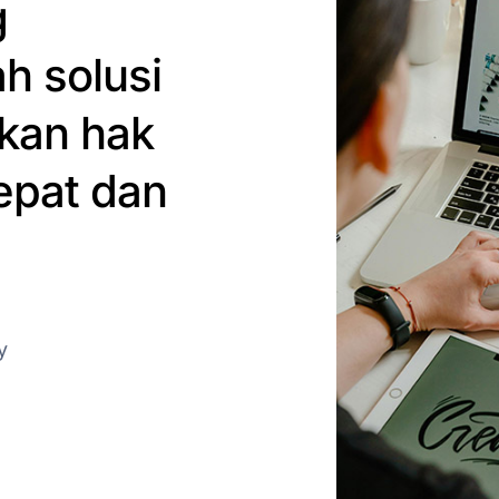
g
h solusi
kan hak
epat dan
y