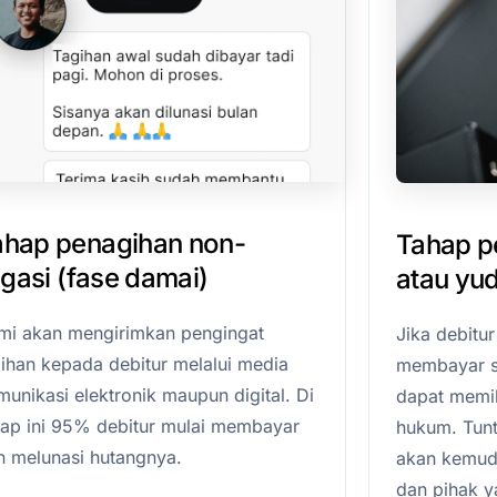
ahap penagihan non-
Tahap pe
tigasi (fase damai)
atau yud
mi akan mengirimkan pengingat
Jika debitu
gihan kepada debitur melalui media
membayar s
unikasi elektronik maupun digital. Di
dapat memil
hap ini 95% debitur mulai membayar
hukum. Tunt
n melunasi hutangnya.
akan kemudia
dan pihak 