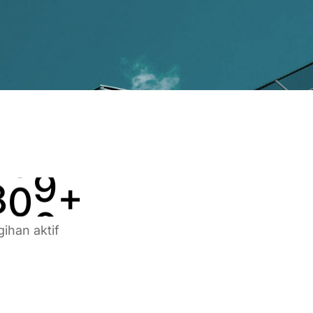
3
5
5
4
6
6
5
7
7
6
8
8
7
9
9
8
0
0
+
gihan aktif