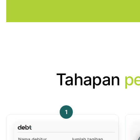
Tahapan
p
1