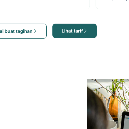
Lihat tarif
ai buat tagihan