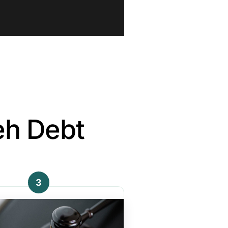
eh Debt
3