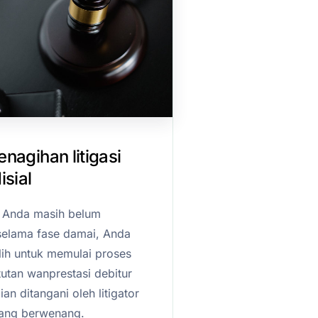
nagihan litigasi
isial
r Anda masih belum
elama fase damai, Anda
ih untuk memulai proses
utan wanprestasi debitur
n ditangani oleh litigator
yang berwenang.