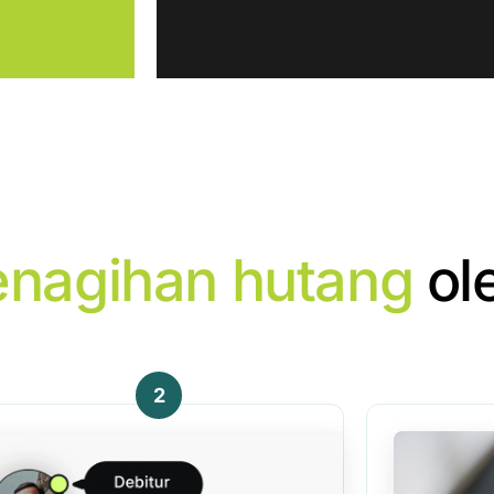
enagihan hutang
ol
2