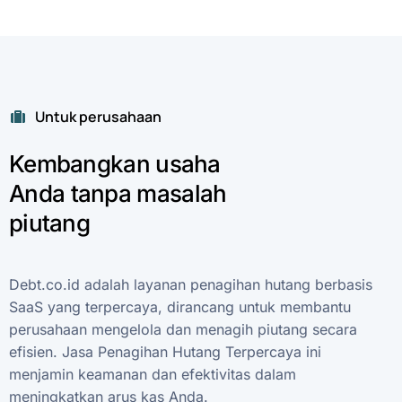
Untuk perusahaan
Kembangkan
usaha
Anda
tanpa
masalah
piutang
Debt.co.id
adalah
layanan
penagihan
hutang
berbasis
SaaS
yang
terpercaya,
dirancang
untuk
membantu
perusahaan
mengelola
dan
menagih
piutang
secara
efisien.
Jasa
Penagihan
Hutang
Terpercaya
ini
menjamin
keamanan
dan
efektivitas
dalam
meningkatkan
arus
kas
Anda.