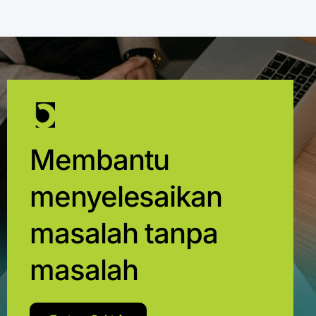
Membantu
menyelesaikan
masalah tanpa
masalah