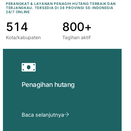
9
2
6
8
8
PERANGKAT & LAYANAN PENAGIH HUTANG TERBAIK DAN
TERJANGKAU. TERSEDIA DI 38 PROVINSI SE-INDONESIA
0
0
3
7
9
9
24/7 ONLINE
5
1
4
8
0
0
+
Kota/kabupaten
Tagihan aktif
Penagihan hutang
Baca selanjutnya