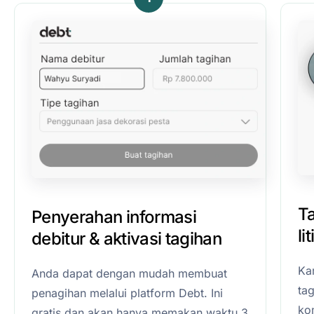
T
Penyerahan informasi
li
debitur & aktivasi tagihan
Ka
Anda dapat dengan mudah membuat
ta
penagihan melalui platform Debt. Ini
kom
gratis dan akan hanya memakan waktu 3