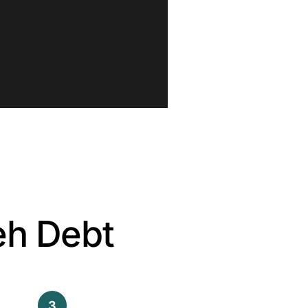
eh Debt
3