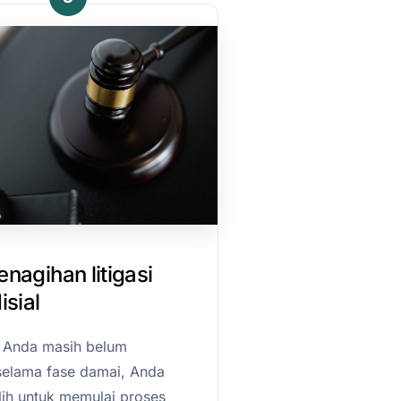
nagihan litigasi
isial
r Anda masih belum
elama fase damai, Anda
ih untuk memulai proses