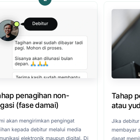
ahap penagihan non-
Tahap pe
tigasi (fase damai)
atau yud
mi akan mengirimkan pengingat
Jika debitu
gihan kepada debitur melalui media
membayar s
unikasi elektronik maupun digital. Di
dapat memil