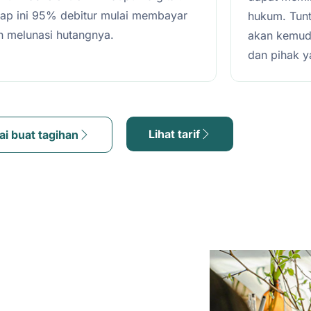
hap ini 95% debitur mulai membayar
hukum. Tunt
n melunasi hutangnya.
akan kemudia
dan pihak 
Lihat tarif
ai buat tagihan