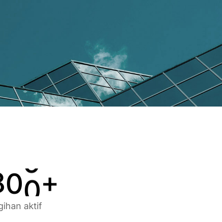
2
4
4
3
5
5
4
6
6
5
7
7
6
8
8
7
9
9
8
0
0
+
gihan aktif