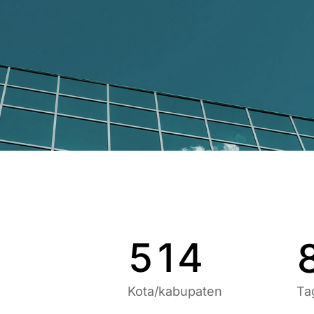
5
8
0
6
9
1
7
0
2
8
1
3
9
2
4
0
3
5
1
4
Kota/kabupaten
Ta