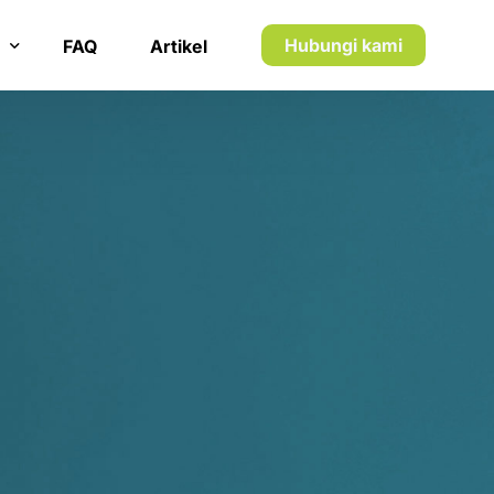
6
5
Hubungi kami
FAQ
Artikel
7
6
8
7
n inkaso
9
9
n utang piutang
0
0
1
1
5
2
2
1
3
3