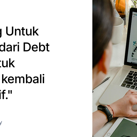
g Untuk
ari Debt
tuk
kembali
f."
y