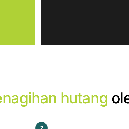
enagihan hutang
ol
2