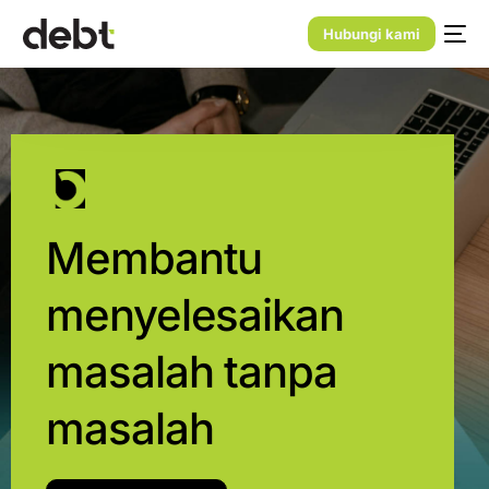
Hubungi kami
Membantu
menyelesaikan
masalah tanpa
masalah