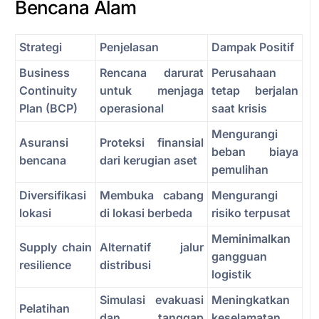
Bencana Alam
Strategi
Penjelasan
Dampak Positif
Business
Rencana darurat
Perusahaan
Continuity
untuk menjaga
tetap berjalan
Plan (BCP)
operasional
saat krisis
Mengurangi
Asuransi
Proteksi finansial
beban biaya
bencana
dari kerugian aset
pemulihan
Diversifikasi
Membuka cabang
Mengurangi
lokasi
di lokasi berbeda
risiko terpusat
Meminimalkan
Supply chain
Alternatif jalur
gangguan
resilience
distribusi
logistik
Simulasi evakuasi
Meningkatkan
Pelatihan
dan tanggap
keselamatan