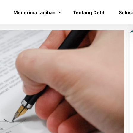
Menerima tagihan
Tentang Debt
Solusi
Bayar tagihan
Layana
Konfirmasi pembayaran
Bantua