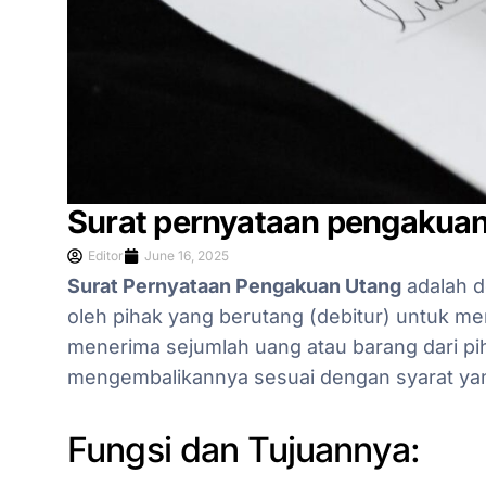
Surat pernyataan pengakuan
Editor
June 16, 2025
Surat Pernyataan Pengakuan Utang
adalah d
oleh pihak yang berutang (debitur) untuk m
menerima sejumlah uang atau barang dari pih
mengembalikannya sesuai dengan syarat yan
Fungsi dan Tujuannya: