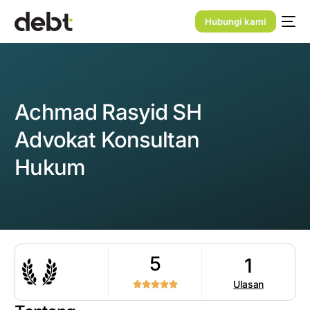
Hubungi kami
Achmad Rasyid SH
Advokat Konsultan
Hukum
5
1
Ulasan