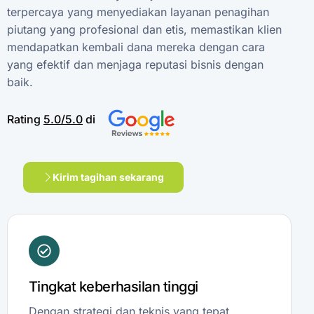
terpercaya
yang
menyediakan
layanan
penagihan
piutang
yang
profesional
dan
etis,
memastikan
klien
mendapatkan
kembali
dana
mereka
dengan
cara
yang
efektif
dan
menjaga
reputasi
bisnis
dengan
baik.
Rating
5.0/5.0
di
Kirim tagihan sekarang
Tingkat keberhasilan tinggi
Dengan strategi dan teknis yang tepat