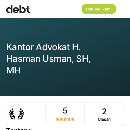
Hubungi kami
Kantor Advokat H.
Hasman Usman, SH,
MH
5
2
Ulasan