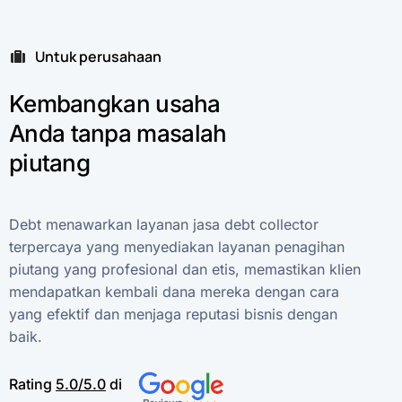
Untuk perusahaan
Kembangkan
usaha
Anda
tanpa
masalah
piutang
Debt
menawarkan
layanan
jasa
debt
collector
terpercaya
yang
menyediakan
layanan
penagihan
piutang
yang
profesional
dan
etis,
memastikan
klien
mendapatkan
kembali
dana
mereka
dengan
cara
yang
efektif
dan
menjaga
reputasi
bisnis
dengan
baik.
Rating
5.0/5.0
di