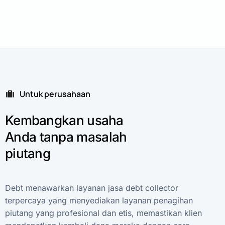
Untuk perusahaan
Kembangkan
usaha
Anda
tanpa
masalah
piutang
Debt
menawarkan
layanan
jasa
debt
collector
terpercaya
yang
menyediakan
layanan
penagihan
piutang
yang
profesional
dan
etis,
memastikan
klien