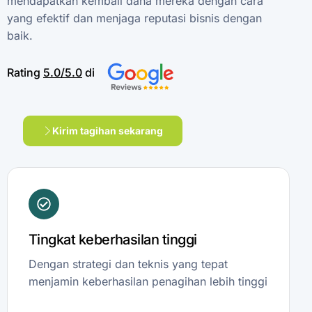
mendapatkan
kembali
dana
mereka
dengan
cara
yang
efektif
dan
menjaga
reputasi
bisnis
dengan
baik.
Rating
5.0/5.0
di
Kirim tagihan sekarang
Tingkat keberhasilan tinggi
Dengan strategi dan teknis yang tepat
menjamin keberhasilan penagihan lebih tinggi