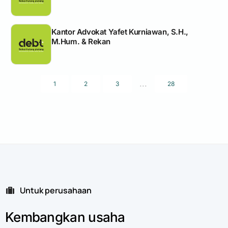
Kantor Advokat Yafet Kurniawan, S.H.,
M.Hum. & Rekan
...
1
2
3
28
Untuk perusahaan
Kembangkan
usaha