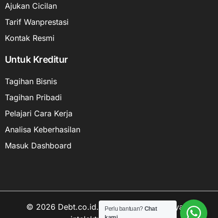
Ajukan Cicilan
Tarif Wanprestasi
Kontak Resmi
Untuk Kreditur
Tagihan Bisnis
Tagihan Pribadi
Pelajari Cara Kerja
Analisa Keberhasilan
Masuk Dashboard
© 2026 Debt.co.id. Hak cipta data kekayaan
Perlu bantuan?
Chat
kami