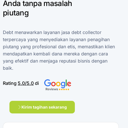
Anda
tanpa
masalah
piutang
Debt
menawarkan
layanan
jasa
debt
collector
terpercaya
yang
menyediakan
layanan
penagihan
piutang
yang
profesional
dan
etis,
memastikan
klien
mendapatkan
kembali
dana
mereka
dengan
cara
yang
efektif
dan
menjaga
reputasi
bisnis
dengan
baik.
Rating
5.0/5.0
di
Kirim tagihan sekarang