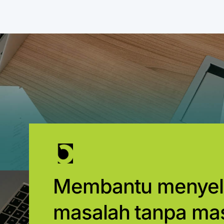
Membantu menyel
masalah tanpa ma