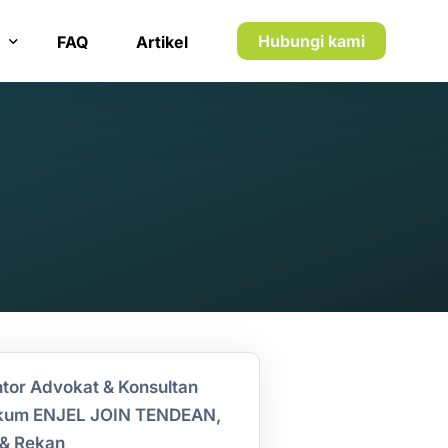
Hubungi kami
FAQ
Artikel
n inkaso
n utang piutang
tor Advokat & Konsultan
kum ENJEL JOIN TENDEAN,
& Rekan