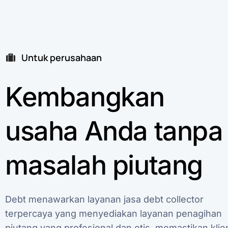
Untuk perusahaan
Kembangkan
usaha
Anda
tanpa
masalah
piutang
Debt
menawarkan
layanan
jasa
debt
collector
terpercaya
yang
menyediakan
layanan
penagihan
piutang
yang
profesional
dan
etis,
memastikan
klie