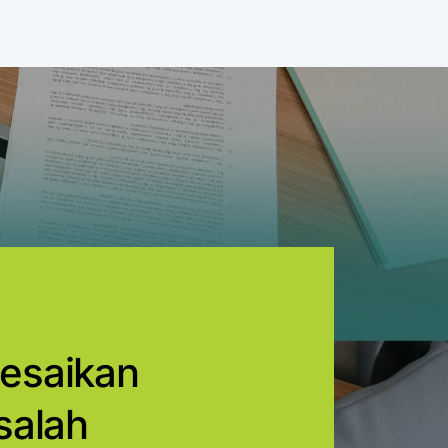
esaikan
salah