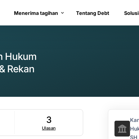
Menerima tagihan
Tentang Debt
Solusi
Bayar tagihan
Layana
an Hukum
Konfirmasi pembayaran
Bantua
& Rekan
3
Kan
Ulasan
Hu
SH 