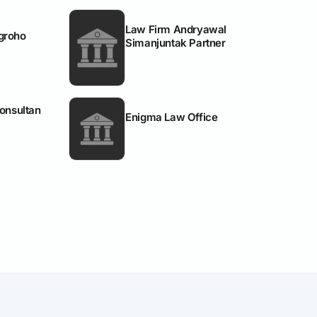
Law Firm Andryawal
groho
Simanjuntak Partner
Konsultan
Enigma Law Office