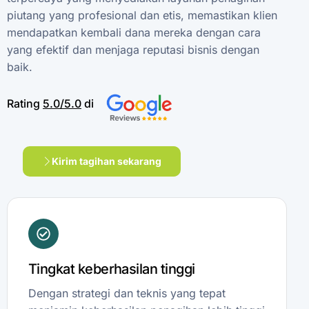
piutang
yang
profesional
dan
etis,
memastikan
klien
mendapatkan
kembali
dana
mereka
dengan
cara
yang
efektif
dan
menjaga
reputasi
bisnis
dengan
baik.
Rating
5.0/5.0
di
Kirim tagihan sekarang
Tingkat keberhasilan tinggi
Dengan strategi dan teknis yang tepat