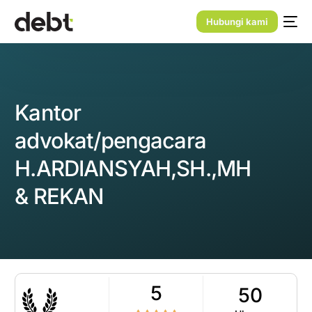
Hubungi kami
Kantor
advokat/pengacara
H.ARDIANSYAH,SH.,MH
& REKAN
5
50