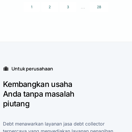
...
1
2
3
28
Untuk perusahaan
Kembangkan
usaha
Anda
tanpa
masalah
piutang
Debt
menawarkan
layanan
jasa
debt
collector
terpercaya
yang
menyediakan
layanan
penagihan