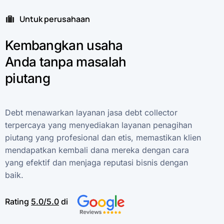
Untuk perusahaan
Kembangkan
usaha
Anda
tanpa
masalah
piutang
Debt
menawarkan
layanan
jasa
debt
collector
terpercaya
yang
menyediakan
layanan
penagihan
piutang
yang
profesional
dan
etis,
memastikan
klien
mendapatkan
kembali
dana
mereka
dengan
cara
yang
efektif
dan
menjaga
reputasi
bisnis
dengan
baik.
Rating
5.0/5.0
di