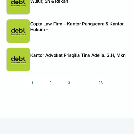
Wulur, Sh & Rekan
Gopta Law Firm – Kantor Pengacara & Kantor
Hukum –
Kantor Advokat Prisqilla Tina Adelia. S.H, Mkn
...
1
2
3
28