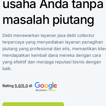
usaha
Anda
tanpa
masalah
piutang
Debt
menawarkan
layanan
jasa
debt
collector
terpercaya
yang
menyediakan
layanan
penagihan
piutang
yang
profesional
dan
etis,
memastikan
klie
mendapatkan
kembali
dana
mereka
dengan
cara
yang
efektif
dan
menjaga
reputasi
bisnis
dengan
baik.
Rating
5.0/5.0
di