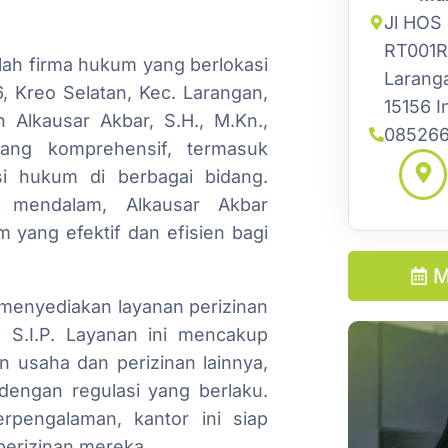
Jl HOS
RT001R
lah firma hukum yang berlokasi
Larang
, Kreo Selatan, Kec. Larangan,
15156 I
h Alkausar Akbar, S.H., M.Kn.,
085266
ang komprehensif, termasuk
si hukum di berbagai bidang.
 mendalam, Alkausar Akbar
yang efektif dan efisien bagi
M
 menyediakan layanan perizinan
 S.I.P. Layanan ini mencakup
n usaha dan perizinan lainnya,
engan regulasi yang berlaku.
rpengalaman, kantor ini siap
erizinan mereka.