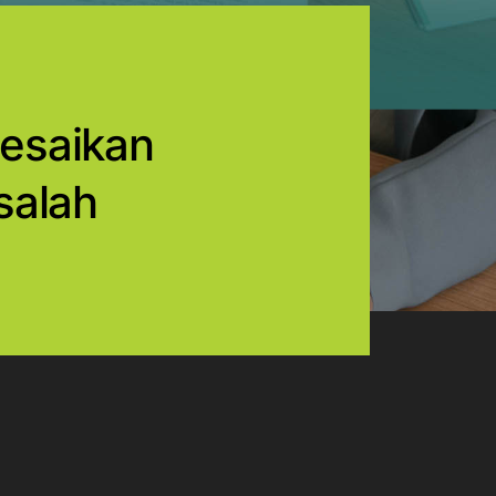
esaikan
salah