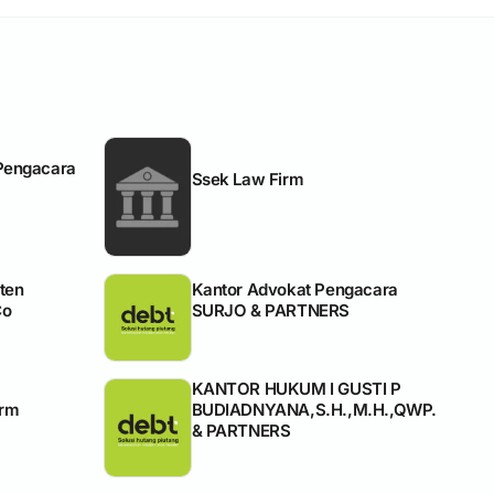
Pengacara
Ssek Law Firm
ten
Kantor Advokat Pengacara
Co
SURJO & PARTNERS
KANTOR HUKUM I GUSTI P
irm
BUDIADNYANA,S.H.,M.H.,QWP.
& PARTNERS