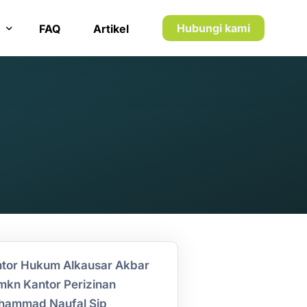
Hubungi kami
FAQ
Artikel
n inkaso
n utang piutang
tor Hukum Alkausar Akbar
kn Kantor Perizinan
hammad Naufal Sip