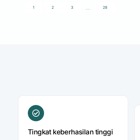
...
1
2
3
28
Tingkat keberhasilan tinggi