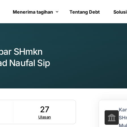
Menerima tagihan
Tentang Debt
Solusi
Bayar tagihan
Layana
kbar SHmkn
Konfirmasi pembayaran
Bantua
d Naufal Sip
27
Kan
Ulasan
SHm
Mu