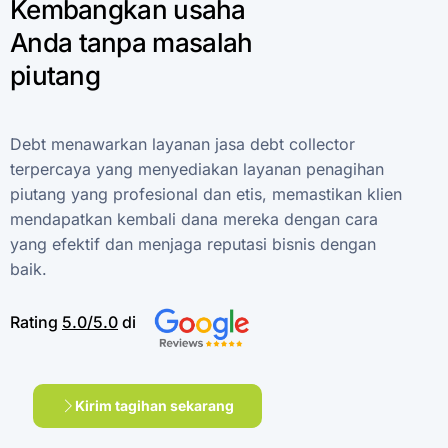
Kembangkan
usaha
Anda
tanpa
masalah
piutang
Debt
menawarkan
layanan
jasa
debt
collector
terpercaya
yang
menyediakan
layanan
penagihan
piutang
yang
profesional
dan
etis,
memastikan
klien
mendapatkan
kembali
dana
mereka
dengan
cara
yang
efektif
dan
menjaga
reputasi
bisnis
dengan
baik.
Rating
5.0/5.0
di
Kirim tagihan sekarang