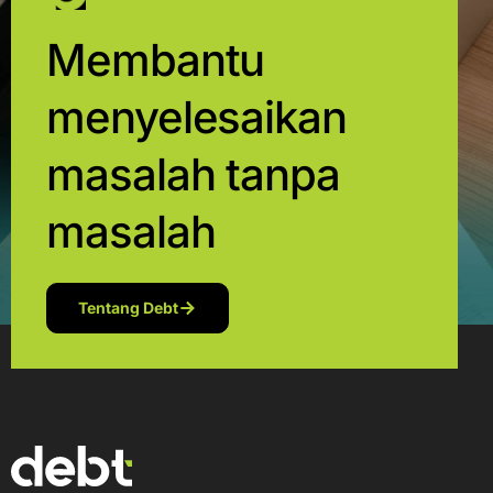
Membantu
menyelesaikan
masalah tanpa
masalah
Tentang Debt