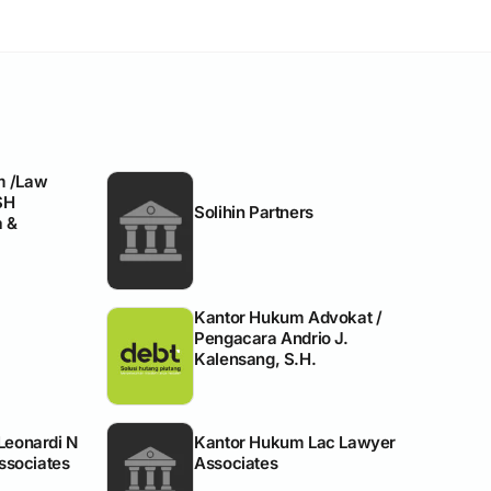
m /Law
SH
Solihin Partners
 &
Kantor Hukum Advokat /
Pengacara Andrio J.
Kalensang, S.H.
Leonardi N
Kantor Hukum Lac Lawyer
sociates
Associates