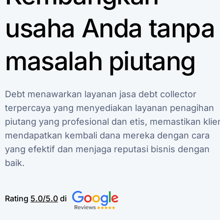
usaha
Anda
tanpa
masalah
piutang
Debt
menawarkan
layanan
jasa
debt
collector
terpercaya
yang
menyediakan
layanan
penagihan
piutang
yang
profesional
dan
etis,
memastikan
klie
mendapatkan
kembali
dana
mereka
dengan
cara
yang
efektif
dan
menjaga
reputasi
bisnis
dengan
baik.
Rating
5.0/5.0
di