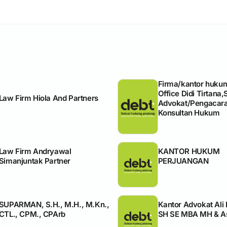
Firma/kantor huku
Office Didi Tirtana,
Law Firm Hiola And Partners
Advokat/Pengacara
Konsultan Hukum
Law Firm Andryawal
KANTOR HUKUM
Simanjuntak Partner
PERJUANGAN
SUPARMAN, S.H., M.H., M.Kn.,
Kantor Advokat Ali 
CTL., CPM., CPArb
SH SE MBA MH & As