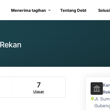
Menerima tagihan
Tentang Debt
Solusi
Bayar tagihan
Layana
 Rekan
Konfirmasi pembayaran
Bantua
7
Kan
Ulasan
Re
Jl. Sum
Gubeng