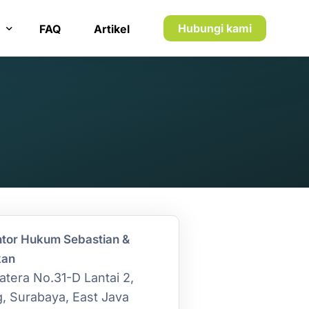
Hubungi kami
FAQ
Artikel
n inkaso
n utang piutang
tor Hukum Sebastian &
kan
atera No.31-D Lantai 2,
, Surabaya, East Java