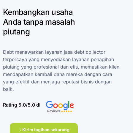
Kembangkan
usaha
Anda
tanpa
masalah
piutang
Debt
menawarkan
layanan
jasa
debt
collector
terpercaya
yang
menyediakan
layanan
penagihan
piutang
yang
profesional
dan
etis,
memastikan
klien
mendapatkan
kembali
dana
mereka
dengan
cara
yang
efektif
dan
menjaga
reputasi
bisnis
dengan
baik.
Rating
5.0/5.0
di
Kirim tagihan sekarang