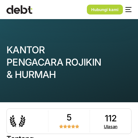
Hubungi kami
KANTOR
PENGACARA ROJIKIN
& HURMAH
5
112
Ulasan