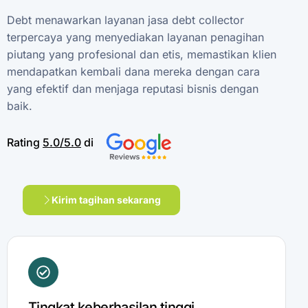
Debt
menawarkan
layanan
jasa
debt
collector
terpercaya
yang
menyediakan
layanan
penagihan
piutang
yang
profesional
dan
etis,
memastikan
klien
mendapatkan
kembali
dana
mereka
dengan
cara
yang
efektif
dan
menjaga
reputasi
bisnis
dengan
baik.
Rating
5.0/5.0
di
Kirim tagihan sekarang
Tingkat keberhasilan tinggi