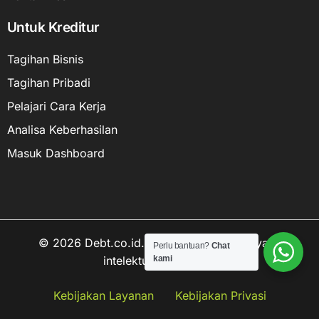
Untuk Kreditur
Tagihan Bisnis
Tagihan Pribadi
Pelajari Cara Kerja
Analisa Keberhasilan
Masuk Dashboard
© 2026 Debt.co.id. Hak cipta data kekayaan
Perlu bantuan?
Chat
intelektual dilindungi.
kami
Hubungi kami
Kebijakan Layanan
Kebijakan Privasi