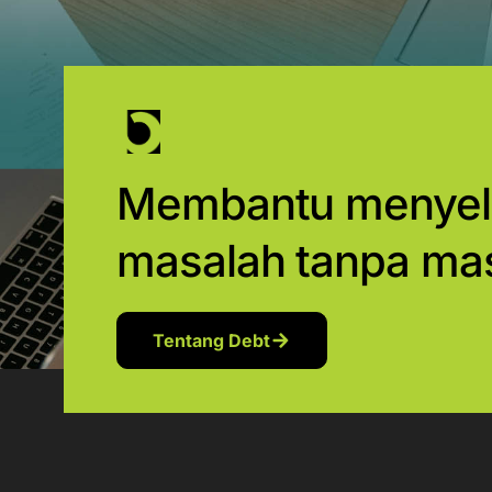
Membantu menyel
masalah tanpa ma
Tentang Debt