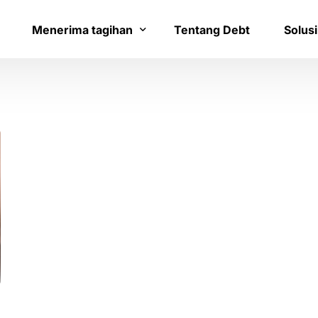
Menerima tagihan
Tentang Debt
Solusi
Bayar tagihan
Layana
Konfirmasi pembayaran
Bantua