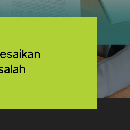
esaikan
salah