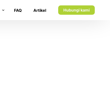
Hubungi kami
FAQ
Artikel
n inkaso
n utang piutang