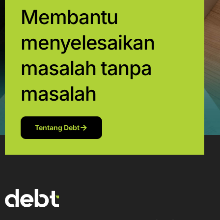
Membantu
menyelesaikan
masalah tanpa
masalah
Tentang Debt