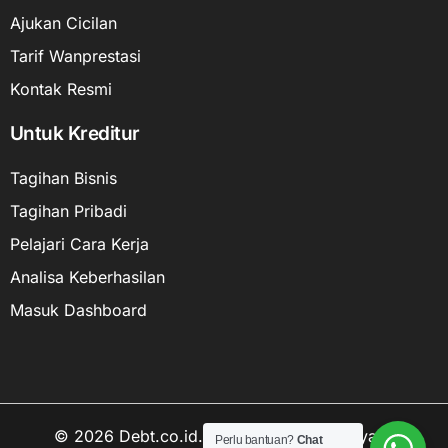
Ajukan Cicilan
Tarif Wanprestasi
Kontak Resmi
Untuk Kreditur
Tagihan Bisnis
Tagihan Pribadi
Pelajari Cara Kerja
Analisa Keberhasilan
Masuk Dashboard
© 2026 Debt.co.id. Hak cipta data kekayaan
Perlu bantuan?
Chat