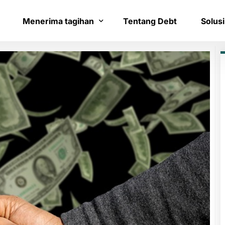
Menerima tagihan
Tentang Debt
Solusi
Bayar tagihan
Layana
Konfirmasi pembayaran
Bantua