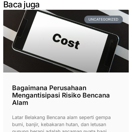
Baca juga
UNCATEGORIZED
Bagaimana Perusahaan
Mengantisipasi Risiko Bencana
Alam
Latar Belakang Bencana alam seperti gempa
bumi, banjir, kebakaran hutan, dan letusan
gunung berapi adalah ancaman nyata bagi