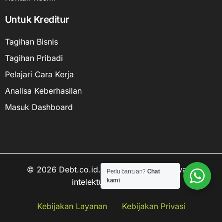
Untuk Kreditur
Tagihan Bisnis
Tagihan Pribadi
Pelajari Cara Kerja
Analisa Keberhasilan
Masuk Dashboard
© 2026 Debt.co.id. Hak cipta data kekayaan
Perlu bantuan?
Chat
intelektual dilindungi.
kami
Hubungi kami
Kebijakan Layanan
Kebijakan Privasi