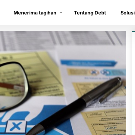
Menerima tagihan
Tentang Debt
Solusi
Bayar tagihan
Layana
Konfirmasi pembayaran
Bantua