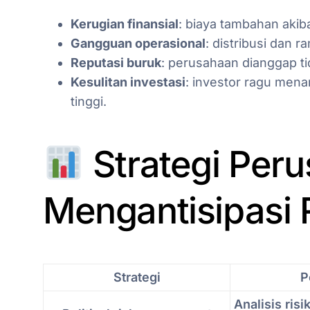
Kerugian finansial
: biaya tambahan akiba
Gangguan operasional
: distribusi dan r
Reputasi buruk
: perusahaan dianggap tid
Kesulitan investasi
: investor ragu mena
tinggi.
Strategi Per
Mengantisipasi R
Strategi
P
Analisis risik