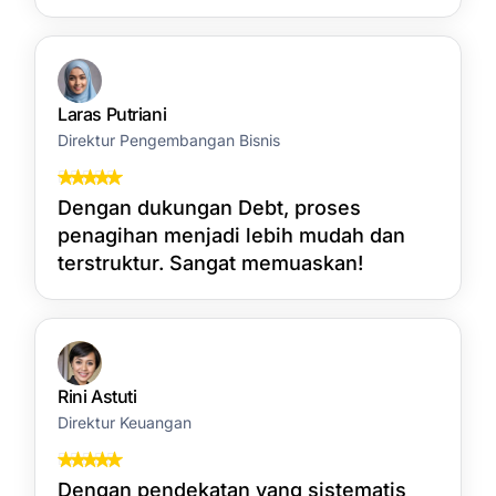
Laras Putriani
Direktur Pengembangan Bisnis
Dengan dukungan Debt, proses
penagihan menjadi lebih mudah dan
terstruktur. Sangat memuaskan!
Rini Astuti
Direktur Keuangan
Dengan pendekatan yang sistematis