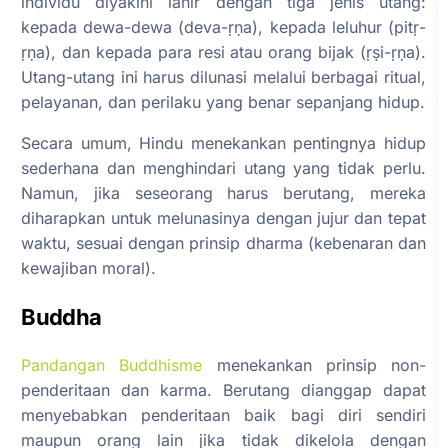
individu diyakini lahir dengan tiga jenis utang:
kepada dewa-dewa (deva-ṛṇa), kepada leluhur (pitṛ-
ṛṇa), dan kepada para resi atau orang bijak (ṛṣi-ṛṇa).
Utang-utang ini harus dilunasi melalui berbagai ritual,
pelayanan, dan perilaku yang benar sepanjang hidup.
Secara umum, Hindu menekankan pentingnya hidup
sederhana dan menghindari utang yang tidak perlu.
Namun, jika seseorang harus berutang, mereka
diharapkan untuk melunasinya dengan jujur dan tepat
waktu, sesuai dengan prinsip dharma (kebenaran dan
kewajiban moral).
Buddha
Pandangan Buddhisme
menekankan prinsip non-
penderitaan dan karma. Berutang dianggap dapat
menyebabkan penderitaan baik bagi diri sendiri
maupun orang lain jika tidak dikelola dengan