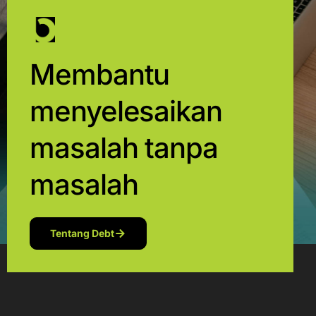
Membantu
menyelesaikan
masalah tanpa
masalah
Tentang Debt