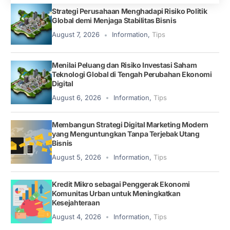
Strategi Perusahaan Menghadapi Risiko Politik
Global demi Menjaga Stabilitas Bisnis
August 7, 2026
Information
,
Tips
Menilai Peluang dan Risiko Investasi Saham
Teknologi Global di Tengah Perubahan Ekonomi
Digital
August 6, 2026
Information
,
Tips
Membangun Strategi Digital Marketing Modern
yang Menguntungkan Tanpa Terjebak Utang
Bisnis
August 5, 2026
Information
,
Tips
Kredit Mikro sebagai Penggerak Ekonomi
Komunitas Urban untuk Meningkatkan
Kesejahteraan
August 4, 2026
Information
,
Tips