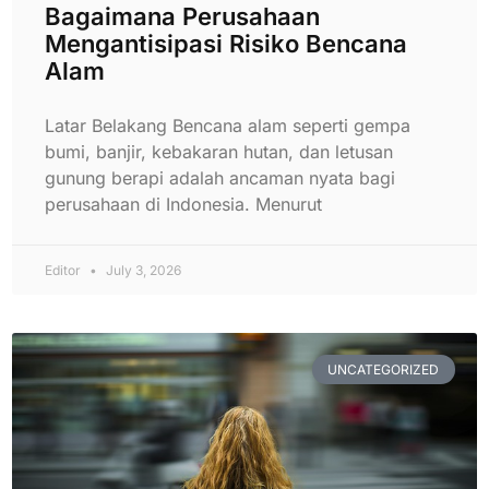
Bagaimana Perusahaan
Mengantisipasi Risiko Bencana
Alam
Latar Belakang Bencana alam seperti gempa
bumi, banjir, kebakaran hutan, dan letusan
gunung berapi adalah ancaman nyata bagi
perusahaan di Indonesia. Menurut
Editor
July 3, 2026
UNCATEGORIZED