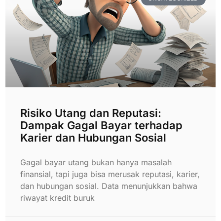
Risiko Utang dan Reputasi:
Dampak Gagal Bayar terhadap
Karier dan Hubungan Sosial
Gagal bayar utang bukan hanya masalah
finansial, tapi juga bisa merusak reputasi, karier,
dan hubungan sosial. Data menunjukkan bahwa
riwayat kredit buruk