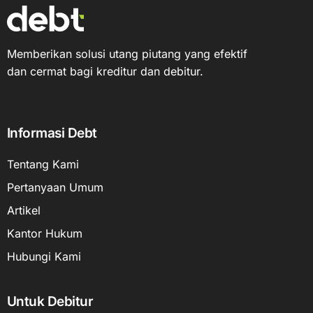
Memberikan solusi utang piutang yang efektif
dan cermat bagi kreditur dan debitur.
Informasi Debt
Tentang Kami
Pertanyaan Umum
Artikel
Kantor Hukum
Hubungi Kami
Untuk Debitur