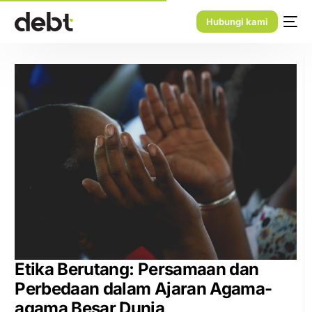
Hubungi kami
Etika Berutang: Persamaan dan
Perbedaan dalam Ajaran Agama-
agama Besar Dunia