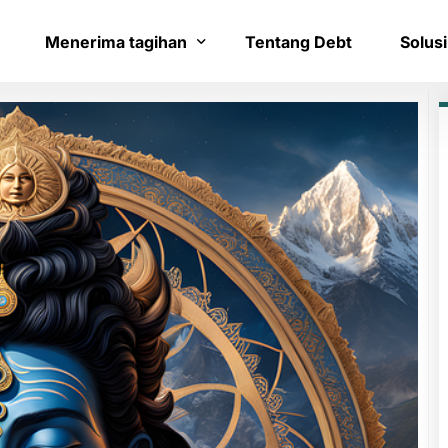
Menerima tagihan
Tentang Debt
Solusi
Bayar tagihan
Layana
Konfirmasi pembayaran
Bantua