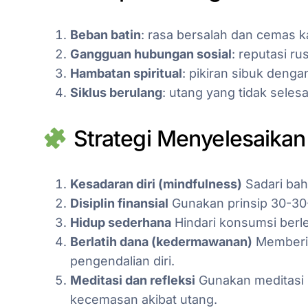
Beban batin
: rasa bersalah dan cemas 
Gangguan hubungan sosial
: reputasi ru
Hambatan spiritual
: pikiran sibuk denga
Siklus berulang
: utang yang tidak seles
Strategi Menyelesaikan
Kesadaran diri (mindfulness)
Sadari bah
Disiplin finansial
Gunakan prinsip 30-30
Hidup sederhana
Hindari konsumsi berl
Berlatih dana (kedermawanan)
Memberi 
pengendalian diri.
Meditasi dan refleksi
Gunakan meditasi 
kecemasan akibat utang.